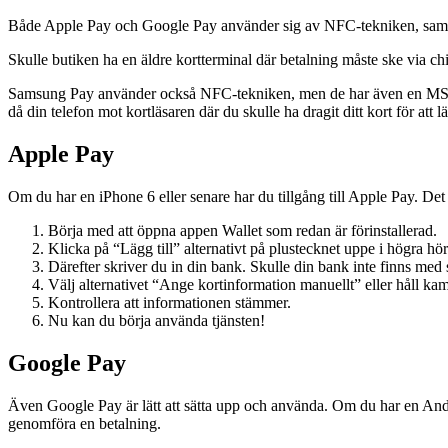
Både Apple Pay och Google Pay använder sig av NFC-tekniken, samma te
Skulle butiken ha en äldre kortterminal där betalning måste ske via chi
Samsung Pay använder också NFC-tekniken, men de har även en MST-t
då din telefon mot kortläsaren där du skulle ha dragit ditt kort för at
Apple Pay
Om du har en iPhone 6 eller senare har du tillgång till Apple Pay. Det
Börja med att öppna appen Wallet som redan är förinstallerad.
Klicka på “Lägg till” alternativt på plustecknet uppe i högra hör
Därefter skriver du in din bank. Skulle din bank inte finns med
Välj alternativet “Ange kortinformation manuellt” eller håll kam
Kontrollera att informationen stämmer.
Nu kan du börja använda tjänsten!
Google Pay
Även Google Pay är lätt att sätta upp och använda. Om du har en And
genomföra en betalning.