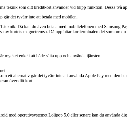
knik som ditt kreditkort använder vid blipp-funktion. Dessa två appar 
p går det tyvärr inte att betala med mobilen.
eknik. Då kan du även betala med mobiltelefonen med Samsung Pay när
t läsa av kortets magnetremsa. Då uppfattar kortterminalen det som om du
 är mycket enkelt att både sätta upp och använda tjänsten.
net.
 som ett alternativ går det tyvärr inte att använda Apple Pay med den ba
eran över ditt kort.
roid med operativsystemet Lolipop 5.0 eller senare kan du använda dig