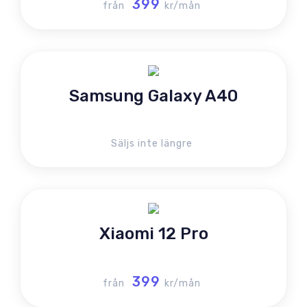
399
från
kr/mån
Samsung Galaxy A40
Säljs inte längre
Xiaomi 12 Pro
399
från
kr/mån