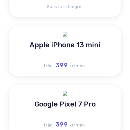
Säljs inte längre
Apple iPhone 13 mini
399
från
kr/mån
Google Pixel 7 Pro
399
från
kr/mån