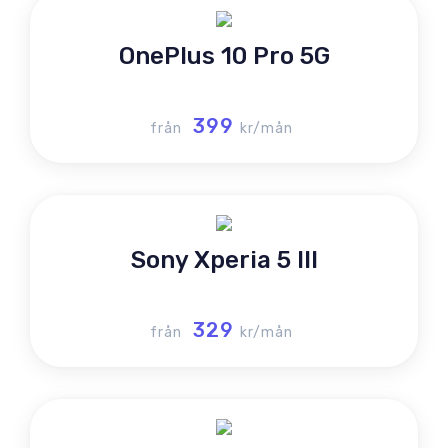
OnePlus 10 Pro 5G
399
från
kr/mån
Sony Xperia 5 III
329
från
kr/mån