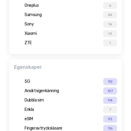
Oneplus
6
Samsung
49
Sony
14
Xiaomi
13
ZTE
1
Egenskaper
5G
112
Ansiktsigenkänning
107
Dubbla sim
114
Enkla
7
eSIM
93
Fingeravtrycksläsare
116