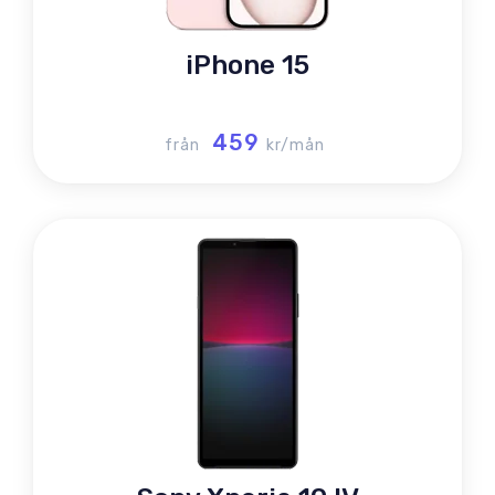
iPhone 15
459
från
kr/mån