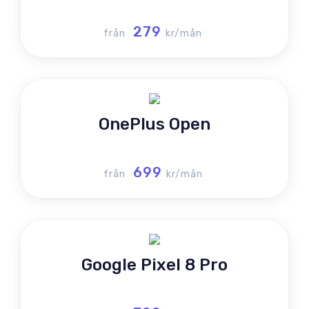
279
från
kr/mån
OnePlus Open
699
från
kr/mån
Google Pixel 8 Pro