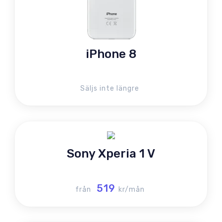
iPhone 8
Säljs inte längre
Sony Xperia 1 V
519
från
kr/mån