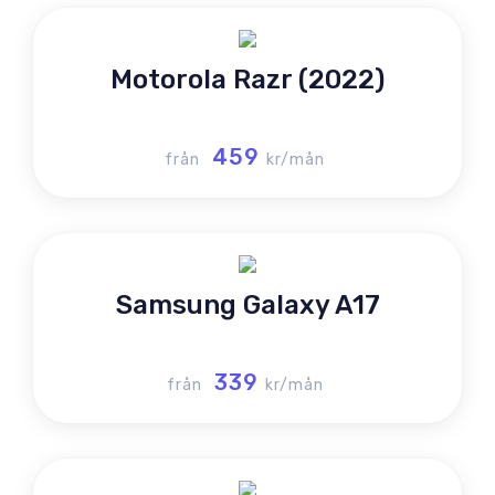
Motorola Razr (2022)
459
från
kr/mån
Samsung Galaxy A17
339
från
kr/mån