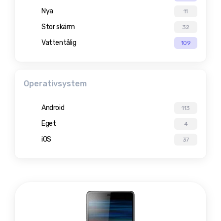
Nya
11
Stor skärm
32
Vattentålig
109
Operativsystem
Android
113
Eget
4
iOS
37