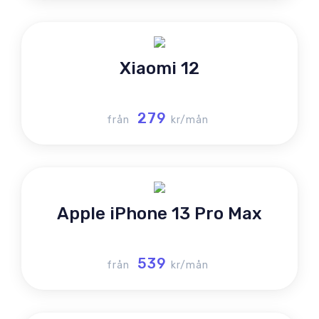
Xiaomi 12
279
från
kr/mån
Apple iPhone 13 Pro Max
539
från
kr/mån