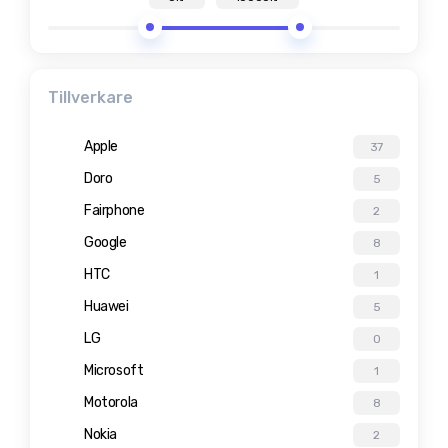
Tillverkare
Apple
37
Doro
5
Fairphone
2
Google
8
HTC
1
Huawei
5
LG
0
Microsoft
1
Motorola
8
Nokia
2