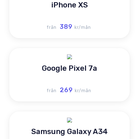
iPhone XS
389
från
kr/mån
Google Pixel 7a
269
från
kr/mån
Samsung Galaxy A34