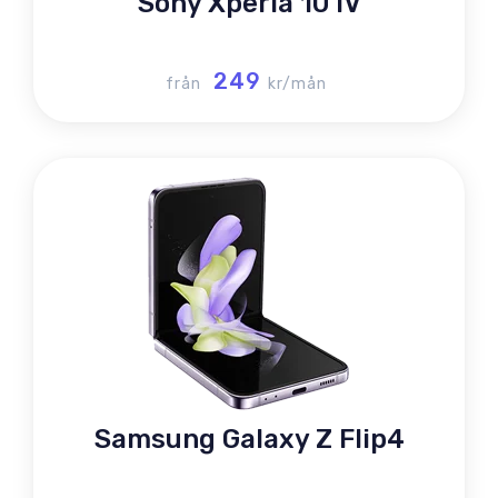
Sony Xperia 10 IV
249
från
kr/mån
Samsung Galaxy Z Flip4