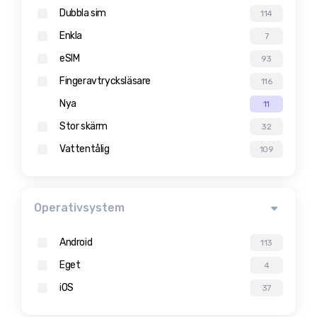
Dubbla sim
114
Enkla
7
eSIM
93
Fingeravtrycksläsare
116
Nya
11
Stor skärm
32
Vattentålig
109
Operativsystem
Android
113
Eget
4
iOS
37