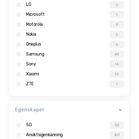
LG
0
Microsoft
1
Motorola
8
Nokia
2
Oneplus
6
Samsung
49
Sony
14
Xiaomi
13
ZTE
1
Egenskaper
5G
112
Ansiktsigenkänning
107