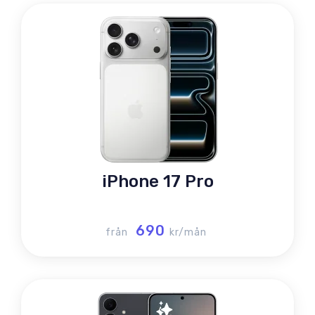
iPhone 17 Pro
690
från
kr/mån