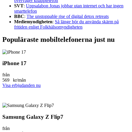
överväger knapptelefon
SVT
:
Uppsalabon Jonas jobbar utan internet och har ingen
smarttelefon
BBC
:
The unstoppable rise of digital detox retreats
Mediemyndigheten
:
Så länge bör du använda skärm på
fritiden enligt Folkhälsomyndigheten
Populäraste mobiltelefonerna just nu
iPhone 17
från
569
kr/mån
Visa erbjudanden nu
Samsung Galaxy Z Flip7
från