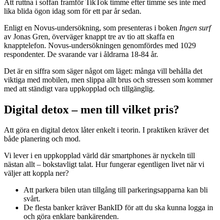
Att ruttna i soffan framför TikTok timme efter timme ses inte med
lika blida ögon idag som för ett par år sedan.
Enligt en Novus-undersökning, som presenteras i boken
Ingen surf
av Jonas Gren, överväger knappt tre av tio att skaffa en
knapptelefon. Novus-undersökningen genomfördes med 1029
respondenter. De svarande var i åldrarna 18-84 år.
Det är en siffra som säger något om läget: många vill behålla det
viktiga med mobilen, men slippa allt brus och stressen som kommer
med att ständigt vara uppkopplad och tillgänglig.
Digital detox – men till vilket pris?
Att göra en digital detox låter enkelt i teorin. I praktiken kräver det
både planering och mod.
Vi lever i en uppkopplad värld där smartphones är nyckeln till
nästan allt – bokstavligt talat. Hur fungerar egentligen livet när vi
väljer att koppla ner?
Att parkera bilen utan tillgång till parkeringsapparna kan bli
svårt.
De flesta banker kräver BankID för att du ska kunna logga in
och göra enklare bankärenden.