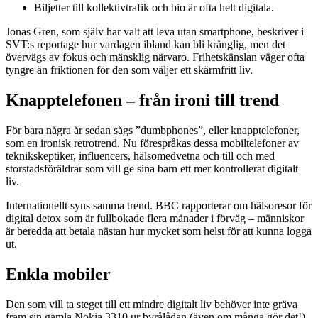
Biljetter till kollektivtrafik och bio är ofta helt digitala.
Jonas Gren, som själv har valt att leva utan smartphone, beskriver i
SVT:s reportage hur vardagen ibland kan bli krånglig, men det
övervägs av fokus och mänsklig närvaro. Frihetskänslan väger ofta
tyngre än friktionen för den som väljer ett skärmfritt liv.
Knapptelefonen
–
från ironi till trend
För bara några år sedan sågs ”dumbphones”, eller knapptelefoner,
som en ironisk retrotrend. Nu förespråkas dessa mobiltelefoner av
teknikskeptiker, influencers, hälsomedvetna och till och med
storstadsföräldrar som vill ge sina barn ett mer kontrollerat digitalt
liv.
Internationellt syns samma trend. BBC rapporterar om hälsoresor för
digital detox som är fullbokade flera månader i förväg – människor
är beredda att betala nästan hur mycket som helst för att kunna logga
ut.
Enkla mobiler
Den som vill ta steget till ett mindre digitalt liv behöver inte gräva
fram sin gamla Nokia 3310 ur byrålådan (även om många gör det!).