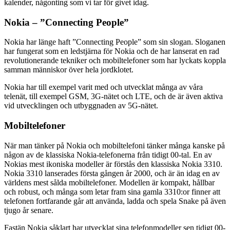
kalender, någonting som vi tar för givet idag.
Nokia – ”Connecting People”
Nokia har länge haft ”Connecting People” som sin slogan. Sloganen
har fungerat som en ledstjärna för Nokia och de har lanserat en rad
revolutionerande tekniker och mobiltelefoner som har lyckats koppla
samman människor över hela jordklotet.
Nokia har till exempel varit med och utvecklat många av våra
telenät, till exempel GSM, 3G-nätet och LTE, och de är även aktiva
vid utvecklingen och utbyggnaden av 5G-nätet.
Mobiltelefoner
När man tänker på Nokia och mobiltelefoni tänker många kanske på
någon av de klassiska Nokia-telefonerna från tidigt 00-tal. En av
Nokias mest ikoniska modeller är förstås den klassiska Nokia 3310.
Nokia 3310 lanserades första gången år 2000, och är än idag en av
världens mest sålda mobiltelefoner. Modellen är kompakt, hållbar
och robust, och många som letar fram sina gamla 3310:or finner att
telefonen fortfarande går att använda, ladda och spela Snake på även
tjugo år senare.
Fastän Nokia såklart har utvecklat sina telefonmodeller sen tidigt 00-