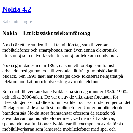
Nokia 4.2
Säljs inte längre
Nokia – Ett klassiskt telekomföretag
Nokia är ett i grunden finskt teknikföretag som tillverkar
mobiltelefoner och smartphones, men även annan elektronisk
utrustning som nätverk och utrustning för telekommunikation.
Nokia grundades redan 1865, då som ett företag som främst
arbetade med gummi och tillverkade allt från gummistövlar till
bildäck. Sen 1990-talet har företaget dock fokuserat helhjärtat på
telekommunikation och utveckling av mobiltelefoner.
Som mobiltillverkare hade Nokia sina stordagar under 1980-,1990-
och tidiga 2000-talen. De var ett av de viktigaste företagen för
utvecklingen av mobiltelefonin i världen och var under en period det
företag som sålde allra flest mobiltelefoner. Under mobiltelefonins
barndom såg Nokia stora framgångar eftersom de satsade på
användarvänliga mobiltelefoner med, vad man då tyckte var,
spännande nya funktioner. Nokia var till exempel en av de första
mobiltillverkarna som lanserade mobiltelefoner med spel och