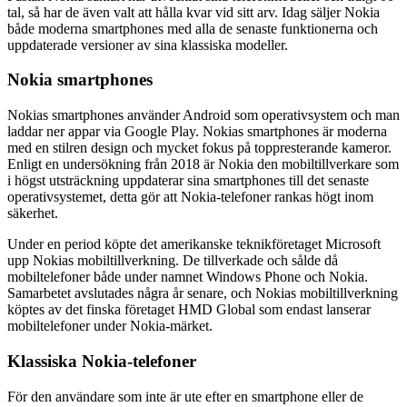
tal, så har de även valt att hålla kvar vid sitt arv. Idag säljer Nokia
både moderna smartphones med alla de senaste funktionerna och
uppdaterade versioner av sina klassiska modeller.
Nokia smartphones
Nokias smartphones använder Android som operativsystem och man
laddar ner appar via Google Play. Nokias smartphones är moderna
med en stilren design och mycket fokus på toppresterande kameror.
Enligt en undersökning från 2018 är Nokia den mobiltillverkare som
i högst utsträckning uppdaterar sina smartphones till det senaste
operativsystemet, detta gör att Nokia-telefoner rankas högt inom
säkerhet.
Under en period köpte det amerikanske teknikföretaget Microsoft
upp Nokias mobiltillverkning. De tillverkade och sålde då
mobiltelefoner både under namnet Windows Phone och Nokia.
Samarbetet avslutades några år senare, och Nokias mobiltillverkning
köptes av det finska företaget HMD Global som endast lanserar
mobiltelefoner under Nokia-märket.
Klassiska Nokia-telefoner
För den användare som inte är ute efter en smartphone eller de