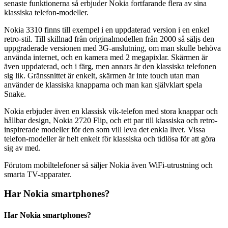
senaste funktionerna så erbjuder Nokia fortfarande flera av sina
klassiska telefon-modeller.
Nokia 3310 finns till exempel i en uppdaterad version i en enkel
retro-stil. Till skillnad från originalmodellen från 2000 så säljs den
uppgraderade versionen med 3G-anslutning, om man skulle behöva
använda internet, och en kamera med 2 megapixlar. Skärmen är
även uppdaterad, och i färg, men annars är den klassiska telefonen
sig lik. Gränssnittet är enkelt, skärmen är inte touch utan man
använder de klassiska knapparna och man kan självklart spela
Snake.
Nokia erbjuder även en klassisk vik-telefon med stora knappar och
hållbar design, Nokia 2720 Flip, och ett par till klassiska och retro-
inspirerade modeller för den som vill leva det enkla livet. Vissa
telefon-modeller är helt enkelt för klassiska och tidlösa för att göra
sig av med.
Förutom mobiltelefoner så säljer Nokia även WiFi-utrustning och
smarta TV-apparater.
Har Nokia smartphones?
Har Nokia smartphones?