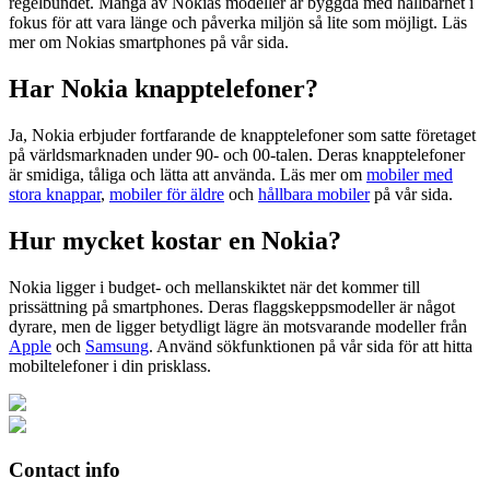
regelbundet. Många av Nokias modeller är byggda med hållbarhet i
fokus för att vara länge och påverka miljön så lite som möjligt. Läs
mer om Nokias smartphones på vår sida.
Har Nokia knapptelefoner?
Ja, Nokia erbjuder fortfarande de knapptelefoner som satte företaget
på världsmarknaden under 90- och 00-talen. Deras knapptelefoner
är smidiga, tåliga och lätta att använda. Läs mer om
mobiler med
stora knappar
,
mobiler för äldre
och
hållbara mobiler
på vår sida.
Hur mycket kostar en Nokia?
Nokia ligger i budget- och mellanskiktet när det kommer till
prissättning på smartphones. Deras flaggskeppsmodeller är något
dyrare, men de ligger betydligt lägre än motsvarande modeller från
Apple
och
Samsung
. Använd sökfunktionen på vår sida för att hitta
mobiltelefoner i din prisklass.
Contact info