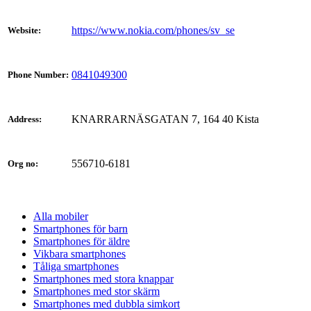
https://www.nokia.com/phones/sv_se
Website:
0841049300
Phone Number:
KNARRARNÄSGATAN 7, 164 40 Kista
Address:
556710-6181
Org no:
Alla mobiler
Smartphones för barn
Smartphones för äldre
Vikbara smartphones
Tåliga smartphones
Smartphones med stora knappar
Smartphones med stor skärm
Smartphones med dubbla simkort