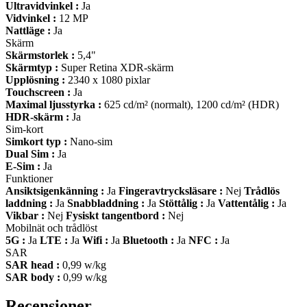
Ultravidvinkel :
Ja
Vidvinkel :
12 MP
Nattläge :
Ja
Skärm
Skärmstorlek :
5,4"
Skärmtyp :
Super Retina XDR-skärm
Upplösning :
2340 x 1080 pixlar
Touchscreen :
Ja
Maximal ljusstyrka :
625 cd/m² (normalt), 1200 cd/m² (HDR)
HDR-skärm :
Ja
Sim-kort
Simkort typ :
Nano-sim
Dual Sim :
Ja
E-Sim :
Ja
Funktioner
Ansiktsigenkänning :
Ja
Fingeravtrycksläsare :
Nej
Trådlös
laddning :
Ja
Snabbladdning :
Ja
Stöttålig :
Ja
Vattentålig :
Ja
Vikbar :
Nej
Fysiskt tangentbord :
Nej
Mobilnät och trådlöst
5G :
Ja
LTE :
Ja
Wifi :
Ja
Bluetooth :
Ja
NFC :
Ja
SAR
SAR head :
0,99 w/kg
SAR body :
0,99 w/kg
Recensioner