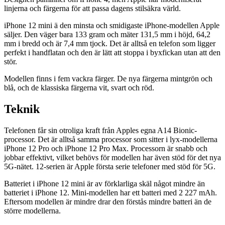
linjerna och färgerna för att passa dagens stilsäkra värld.
iPhone 12 mini ä den minsta och smidigaste iPhone-modellen Apple
säljer. Den väger bara 133 gram och mäter 131,5 mm i höjd, 64,2
mm i bredd och är 7,4 mm tjock. Det är alltså en telefon som ligger
perfekt i handflatan och den är lätt att stoppa i byxfickan utan att den
stör.
Modellen finns i fem vackra färger. De nya färgerna mintgrön och
blå, och de klassiska färgerna vit, svart och röd.
Teknik
Telefonen får sin otroliga kraft från Apples egna A14 Bionic-
processor. Det är alltså samma processor som sitter i lyx-modellerna
iPhone 12 Pro och iPhone 12 Pro Max. Processorn är snabb och
jobbar effektivt, vilket behövs för modellen har även stöd för det nya
5G-nätet. 12-serien är Apple första serie telefoner med stöd för 5G.
Batteriet i iPhone 12 mini är av förklarliga skäl något mindre än
batteriet i iPhone 12. Mini-modellen har ett batteri med 2 227 mAh.
Eftersom modellen är mindre drar den förstås mindre batteri än de
större modellerna.