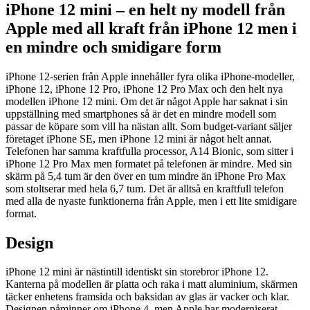
iPhone 12 mini – en helt ny modell från
Apple med all kraft från iPhone 12 men i
en mindre och smidigare form
iPhone 12-serien från Apple innehåller fyra olika iPhone-modeller,
iPhone 12, iPhone 12 Pro, iPhone 12 Pro Max och den helt nya
modellen iPhone 12 mini. Om det är något Apple har saknat i sin
uppställning med smartphones så är det en mindre modell som
passar de köpare som vill ha nästan allt. Som budget-variant säljer
företaget iPhone SE, men iPhone 12 mini är något helt annat.
Telefonen har samma kraftfulla processor, A14 Bionic, som sitter i
iPhone 12 Pro Max men formatet på telefonen är mindre. Med sin
skärm på 5,4 tum är den över en tum mindre än iPhone Pro Max
som stoltserar med hela 6,7 tum. Det är alltså en kraftfull telefon
med alla de nyaste funktionerna från Apple, men i ett lite smidigare
format.
Design
iPhone 12 mini är nästintill identiskt sin storebror iPhone 12.
Kanterna på modellen är platta och raka i matt aluminium, skärmen
täcker enhetens framsida och baksidan av glas är vacker och klar.
Designen påminner om iPhone 4, men Apple har moderniserat