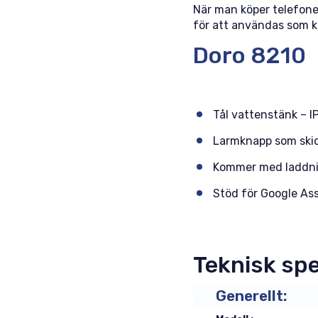
När man köper telefone
för att användas som k
Doro 8210
Tål vattenstänk – I
Larmknapp som skick
Kommer med laddni
Stöd för Google As
Teknisk spe
Generellt: