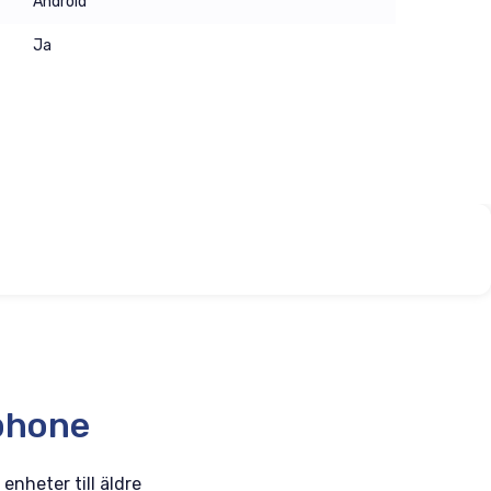
Android
Ja
phone
enheter till äldre