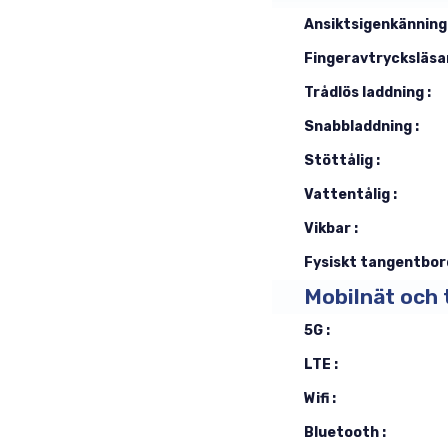
Ansiktsigenkänning 
Fingeravtrycksläsar
Trådlös laddning :
Snabbladdning :
Stöttålig :
Vattentålig :
Vikbar :
Fysiskt tangentbord
Mobilnät och 
5G :
LTE :
Wifi :
Bluetooth :