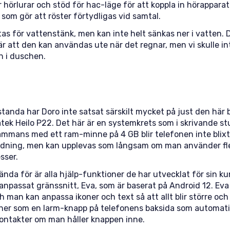
 hörlurar och stöd för hac-läge för att koppla in hörappara
om gör att röster förtydligas vid samtal.
tas för vattenstänk, men kan inte helt sänkas ner i vatten. 
bär att den kan användas ute när det regnar, men vi skulle 
n i duschen.
standa har Doro inte satsat särskilt mycket på just den här b
tek Heilo P22. Det här är en systemkrets som i skrivande st
sammans med ett ram-minne på 4 GB blir telefonen inte blix
ndning, men kan upplevas som långsam om man använder fle
sser.
ända för är alla hjälp-funktioner de har utvecklat för sin ku
anpassat gränssnitt, Eva, som är baserat på Android 12. Eva 
h man kan anpassa ikoner och text så att allt blir större och 
er som en larm-knapp på telefonens baksida som automatis
kontakter om man håller knappen inne.