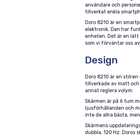
användare och personer
tillverkat enkla smartp
Doro 8210 är en smartp
elektronik. Den har fu
enheten. Det är en lät
som vi förväntar oss av
Design
Doro 8210 är en stilre
tillverkade av matt och
annat reglera volym.
Skärmen är på 6 tum me
ljusförhållanden och ma
inte de allra bästa, me
Skärmens uppdateringsf
dubbla, 120 Hz. Doros s