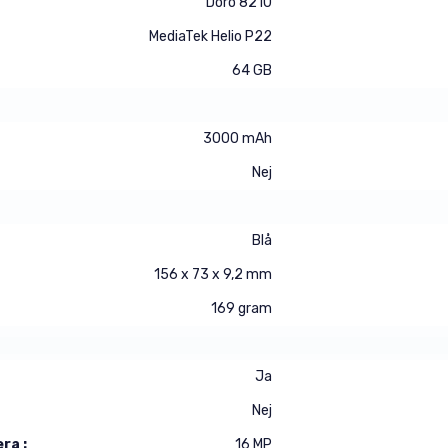
Doro 8210
MediaTek Helio P22
64 GB
3000 mAh
Nej
Blå
156 x 73 x 9,2 mm
169 gram
Ja
Nej
ra :
16 MP