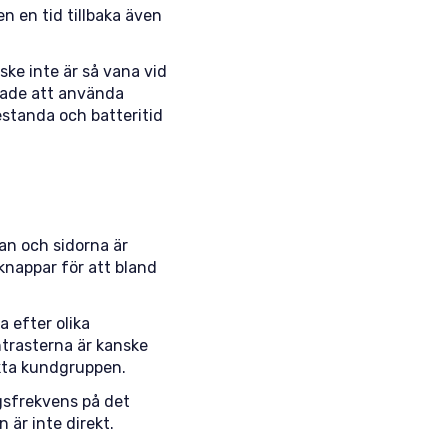
n en tid tillbaka även
ke inte är så vana vid
dade att använda
estanda och batteritid
an och sidorna är
 knappar för att bland
 efter olika
ntrasterna är kanske
nkta kundgruppen.
gsfrekvens på det
 är inte direkt.