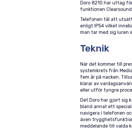
Doro 8210 har uttag för
funktionen Clearsound s
Telefonen tål att utsät
enligt IP54 vilket inne
man tar med sig luren i
Teknik
När det kommer till pre
systemkrets från Media
fem år på nacken. Till
klarar av vardagsanvä
eller utför tyngre proce
Det Doro har gjort sig k
bland annat ett special
navigera i telefonen oc
även trygghetsfunktion
meddelande till valda 