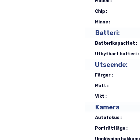
Modell :
Chip :
Minne :
Batteri:
Batterikapacitet :
Utbytbart batteri :
Utseende:
Färger :
Mått :
Vikt :
Kamera
Autofokus :
Porträttläge :
Upplösning bakkame