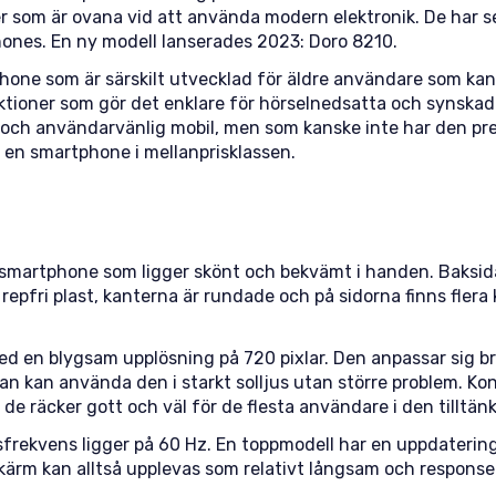
 som är ovana vid att använda modern elektronik. De har se
hones. En ny modell lanserades 2023: Doro 8210.
hone som är särskilt utvecklad för äldre användare som kans
nktioner som gör det enklare för hörselnedsatta och synska
t och användarvänlig mobil, men som kanske inte har den pr
 en smartphone i mellanprisklassen.
n smartphone som ligger skönt och bekvämt i handen. Baksid
 repfri plast, kanterna är rundade och på sidorna finns flera
d en blygsam upplösning på 720 pixlar. Den anpassar sig bra
n kan använda den i starkt solljus utan större problem. Ko
n de räcker gott och väl för de flesta användare i den tilltä
rekvens ligger på 60 Hz. En toppmodell har en uppdaterin
kärm kan alltså upplevas som relativt långsam och responsen