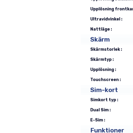
Upplösning frontka
Ultravidvinkel :
Nattläge :
Skärm
Skärmstorlek :
Skärmtyp :
Upplösning :
Touchscreen :
Sim-kort
Simkort typ :
Dual Sim :
E-Sim :
Funktioner