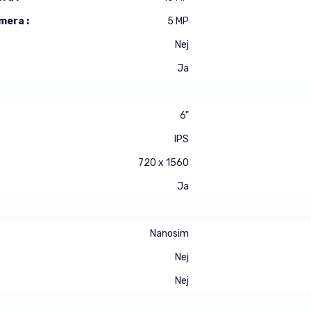
mera :
5 MP
Nej
Ja
6"
IPS
720 x 1560
Ja
Nanosim
Nej
Nej