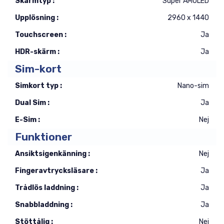
Skärmtyp :
Super AMOLED
Upplösning :
2960 x 1440
Touchscreen :
Ja
HDR-skärm :
Ja
Sim-kort
Simkort typ :
Nano-sim
Dual Sim :
Ja
E-Sim :
Nej
Funktioner
Ansiktsigenkänning :
Nej
Fingeravtrycksläsare :
Ja
Trådlös laddning :
Ja
Snabbladdning :
Ja
Stöttålig :
Nej