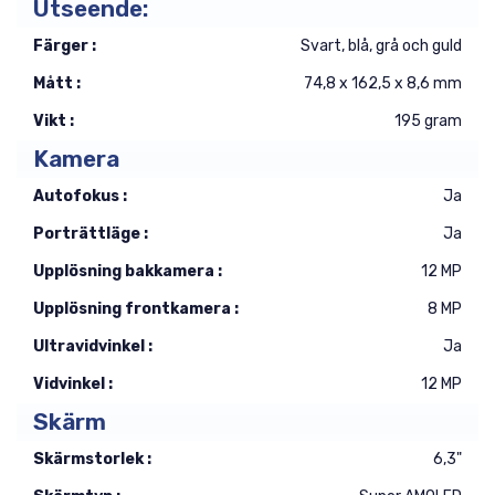
Utseende:
Färger :
Svart, blå, grå och guld
Mått :
74,8 x 162,5 x 8,6 mm
Vikt :
195 gram
Kamera
Autofokus :
Ja
Porträttläge :
Ja
Upplösning bakkamera :
12 MP
Upplösning frontkamera :
8 MP
Ultravidvinkel :
Ja
Vidvinkel :
12 MP
Skärm
Skärmstorlek :
6,3"