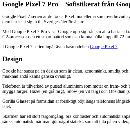
Google Pixel 7 Pro – Sofistikerat från Goo
Google Pixel 7-serien är de första Pixel-modellerna som överhuvudta
dem har letat sig in till Sveriges återförsäljare.
Med Google Pixel 7 Pro visar Google upp sig från sin allra bästa sid
G2-processor och ett smart batteri som ska kunna hålla i upp till 72 t
I Google Pixel 7.serien ingår även basmodellen
Google Pixel 7
.
Design
Google har satsat på en design som är clean, genomtänkt, smidig och s
marknad ändå känns ganska ovanligt.
Telefonen är tillverkad av putsad aluminium som möter en fram- och
snygga färger: Hazel (en grå färg), Snow (en vit färg) och Obsidian (s
Gorilla Glasset på framsidan är försiktigt böjt längs telefonens lång
talet.
Skärmen har ett stort färgomgång, bra kontraster och automatiskt an
sänks automatiskt när man gör något statiskt, som att titta på en video, 