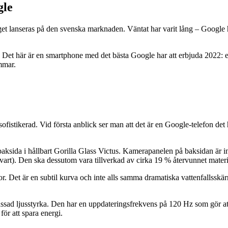
gle
get lanseras på den svenska marknaden. Väntat har varit lång – Google
a. Det här är en smartphone med det bästa Google har att erbjuda 2022
immar.
ofistikerad. Vid första anblick ser man att det är en Google-telefon d
 baksida i hållbart Gorilla Glass Victus. Kamerapanelen på baksidan ä
vart). Den ska dessutom vara tillverkad av cirka 19 % återvunnet materi
sidor. Det är en subtil kurva och inte alls samma dramatiska vattenfalls
passad ljusstyrka. Den har en uppdateringsfrekvens på 120 Hz som gör 
för att spara energi.