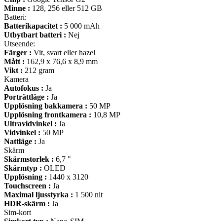
Minne :
128, 256 eller 512 GB
Batteri:
Batterikapacitet :
5 000 mAh
Utbytbart batteri :
Nej
Utseende:
Färger :
Vit, svart eller hazel
Mått :
162,9 x 76,6 x 8,9 mm
Vikt :
212 gram
Kamera
Autofokus :
Ja
Porträttläge :
Ja
Upplösning bakkamera :
50 MP
Upplösning frontkamera :
10,8 MP
Ultravidvinkel :
Ja
Vidvinkel :
50 MP
Nattläge :
Ja
Skärm
Skärmstorlek :
6,7 "
Skärmtyp :
OLED
Upplösning :
1440 x 3120
Touchscreen :
Ja
Maximal ljusstyrka :
1 500 nit
HDR-skärm :
Ja
Sim-kort