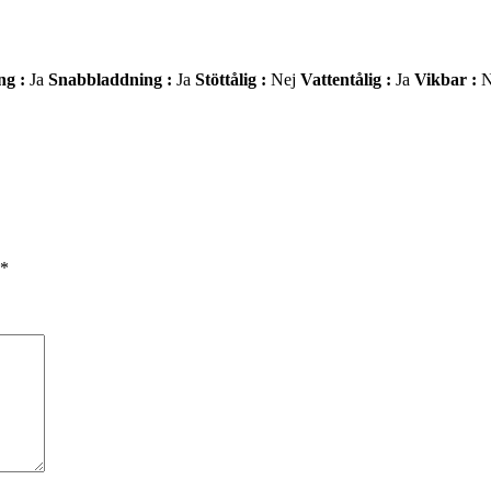
ng :
Ja
Snabbladdning :
Ja
Stöttålig :
Nej
Vattentålig :
Ja
Vikbar :
N
*