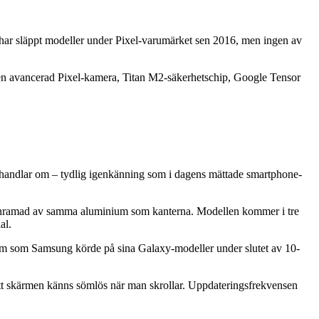
 har släppt modeller under Pixel-varumärket sen 2016, men ingen av
: en avancerad Pixel-kamera, Titan M2-säkerhetschip, Google Tensor
et handlar om – tydlig igenkänning som i dagens mättade smartphone-
r inramad av samma aluminium som kanterna. Modellen kommer i tre
al.
skärm som Samsung körde på sina Galaxy-modeller under slutet av 10-
att skärmen känns sömlös när man skrollar. Uppdateringsfrekvensen