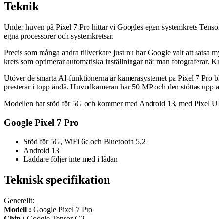
Teknik
Under huven på Pixel 7 Pro hittar vi Googles egen systemkrets Tensor 
egna processorer och systemkretsar.
Precis som många andra tillverkare just nu har Google valt att satsa 
krets som optimerar automatiska inställningar när man fotograferar. Kre
Utöver de smarta AI-funktionerna är kamerasystemet på Pixel 7 Pro b
presterar i topp ändå. Huvudkameran har 50 MP och den stöttas upp a
Modellen har stöd för 5G och kommer med Android 13, med Pixel UI, 
Google Pixel 7 Pro
Stöd för 5G, WiFi 6e och Bluetooth 5,2
Android 13
Laddare följer inte med i lådan
Teknisk specifikation
Generellt:
Modell :
Google Pixel 7 Pro
Chip :
Google Tensor G2