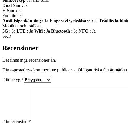
Simkort typ :
Nano-SIM
Dual Sim :
Ja
E-Sim :
Ja
Funktioner
Ansiktsigenkänning :
Ja
Fingeravtrycksläsare :
Ja
Trådlös laddni
Mobilnät och trådlöst
5G :
Ja
LTE :
Ja
Wifi :
Ja
Bluetooth :
Ja
NFC :
Ja
SAR
Recensioner
Det finns inga recensioner än.
Din e-postadress kommer inte publiceras.
Obligatoriska fält är märkta
Ditt betyg
*
Din recension
*