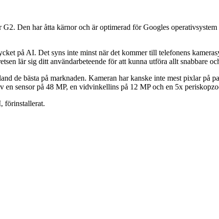
G2. Den har åtta kärnor och är optimerad för Googles operativsystem för
mycket på AI. Det syns inte minst när det kommer till telefonens kamer
tsen lär sig ditt användarbeteende för att kunna utföra allt snabbare oc
land de bästa på marknaden. Kameran har kanske inte mest pixlar på p
v en sensor på 48 MP, en vidvinkellins på 12 MP och en 5x periskopzo
förinstallerat.