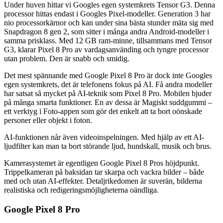
Under huven hittar vi Googles egen systemkrets Tensor G3. Denna
processor hittas endast i Googles Pixel-modeller. Generation 3 har
nio processorkärnor och kan under sina bästa stunder mäta sig med
Snapdragon 8 gen 2, som sitter i många andra Android-modeller i
samma prisklass. Med 12 GB ram-minne, tillsammans med Tensor
G3, klarar Pixel 8 Pro av vardagsanvänding och tyngre processor
utan problem. Den är snabb och smidig.
Det mest spännande med Google Pixel 8 Pro är dock inte Googles
egen systemkrets, det är telefonens fokus på AI. Få andra modeller
har satsat så mycket på AI-teknik som Pixel 8 Pro. Mobilen bjuder
på många smarta funktioner. En av dessa är Magiskt suddgummi –
ett verktyg i Foto-appen som gör det enkelt att ta bort oönskade
personer eller objekt i foton.
AI-funktionen når även videoinspelningen. Med hjälp av ett AI-
ljudfilter kan man ta bort störande ljud, hundskall, musik och brus.
Kamerasystemet är egentligen Google Pixel 8 Pros höjdpunkt.
Trippelkameran på baksidan tar skarpa och vackra bilder – både
med och utan AI-effekter. Detaljrikedomen är suverän, bilderna
realistiska och redigeringsmöjligheterna oändliga.
Google Pixel 8 Pro