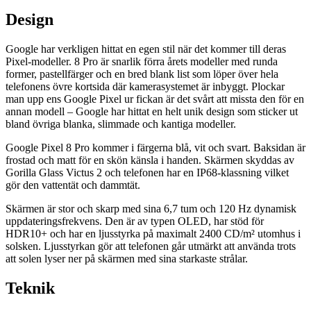
Design
Google har verkligen hittat en egen stil när det kommer till deras
Pixel-modeller. 8 Pro är snarlik förra årets modeller med runda
former, pastellfärger och en bred blank list som löper över hela
telefonens övre kortsida där kamerasystemet är inbyggt. Plockar
man upp ens Google Pixel ur fickan är det svårt att missta den för en
annan modell – Google har hittat en helt unik design som sticker ut
bland övriga blanka, slimmade och kantiga modeller.
Google Pixel 8 Pro kommer i färgerna blå, vit och svart. Baksidan är
frostad och matt för en skön känsla i handen. Skärmen skyddas av
Gorilla Glass Victus 2 och telefonen har en IP68-klassning vilket
gör den vattentät och dammtät.
Skärmen är stor och skarp med sina 6,7 tum och 120 Hz dynamisk
uppdateringsfrekvens. Den är av typen OLED, har stöd för
HDR10+ och har en ljusstyrka på maximalt 2400 CD/m² utomhus i
solsken. Ljusstyrkan gör att telefonen går utmärkt att använda trots
att solen lyser ner på skärmen med sina starkaste strålar.
Teknik