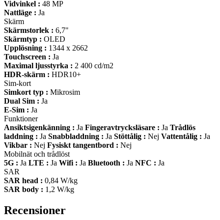
Vidvinkel :
48 MP
Nattläge :
Ja
Skärm
Skärmstorlek :
6,7"
Skärmtyp :
OLED
Upplösning :
1344 x 2662
Touchscreen :
Ja
Maximal ljusstyrka :
2 400 cd/m2
HDR-skärm :
HDR10+
Sim-kort
Simkort typ :
Mikrosim
Dual Sim :
Ja
E-Sim :
Ja
Funktioner
Ansiktsigenkänning :
Ja
Fingeravtrycksläsare :
Ja
Trådlös
laddning :
Ja
Snabbladdning :
Ja
Stöttålig :
Nej
Vattentålig :
Ja
Vikbar :
Nej
Fysiskt tangentbord :
Nej
Mobilnät och trådlöst
5G :
Ja
LTE :
Ja
Wifi :
Ja
Bluetooth :
Ja
NFC :
Ja
SAR
SAR head :
0,84 W/kg
SAR body :
1,2 W/kg
Recensioner