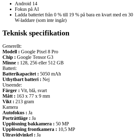
Android 14
Fokus på AI
Ladda batteriet från 0 % till 19 % på bara en kvart med en 30
W-laddare (som inte ingår)
Teknisk specifikation
Generellt:
Modell :
Google Pixel 8 Pro
Chip :
Google Tensor G3
Minne :
128, 256 eller 512 GB
Batteri:
Batterikapacitet :
5050 mAh
Utbytbart batteri :
Nej
Utseende:
Färger :
Vit, blå, svart
Mått :
163 x 77 x 9 mm
Vikt :
213 gram
Kamera
Autofokus :
Ja
Porträttläge :
Ja
Upplösning bakkamera :
50 MP
Upplösning frontkamera :
10,5 MP
Ultravidvinkel :
Ja