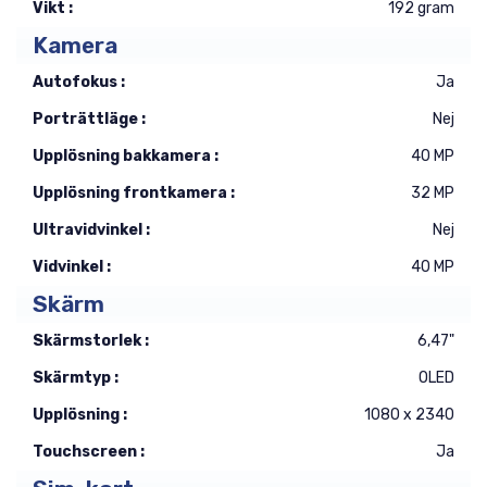
Vikt :
192 gram
Kamera
Autofokus :
Ja
Porträttläge :
Nej
Upplösning bakkamera :
40 MP
Upplösning frontkamera :
32 MP
Ultravidvinkel :
Nej
Vidvinkel :
40 MP
Skärm
Skärmstorlek :
6,47"
Skärmtyp :
OLED
Upplösning :
1080 x 2340
Touchscreen :
Ja