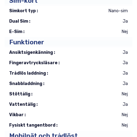
Sim-kort
Simkort typ :
Nano-sim
Dual Sim :
Ja
E-Sim :
Nej
Funktioner
Ansiktsigenkänning :
Ja
Fingeravtrycksläsare :
Ja
Trådlös laddning :
Ja
Snabbladdning :
Ja
Stöttålig :
Nej
Vattentålig :
Ja
Vikbar :
Nej
Fysiskt tangentbord :
Nej
Mobilnät och trådlöst