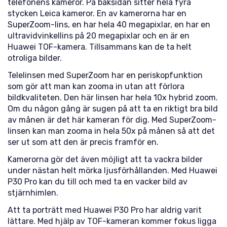
telefonens kameror. På baksidan sitter hela fyra
stycken Leica kameror. En av kamerorna har en
SuperZoom-lins, en har hela 40 megapixlar, en har en
ultravidvinkellins på 20 megapixlar och en är en
Huawei TOF-kamera. Tillsammans kan de ta helt
otroliga bilder.
Telelinsen med SuperZoom har en periskopfunktion
som gör att man kan zooma in utan att förlora
bildkvaliteten. Den här linsen har hela 10x hybrid zoom.
Om du någon gång är sugen på att ta en riktigt bra bild
av månen är det här kameran för dig. Med SuperZoom-
linsen kan man zooma in hela 50x på månen så att det
ser ut som att den är precis framför en.
Kamerorna gör det även möjligt att ta vackra bilder
under nästan helt mörka ljusförhållanden. Med Huawei
P30 Pro kan du till och med ta en vacker bild av
stjärnhimlen.
Att ta porträtt med Huawei P30 Pro har aldrig varit
lättare. Med hjälp av TOF-kameran kommer fokus ligga