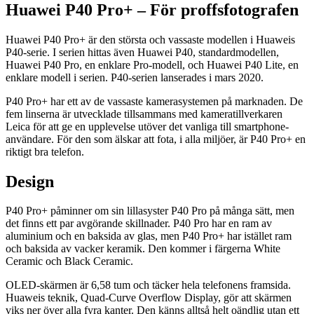
Huawei P40 Pro+ – För proffsfotografen
Huawei P40 Pro+ är den största och vassaste modellen i Huaweis
P40-serie. I serien hittas även Huawei P40, standardmodellen,
Huawei P40 Pro, en enklare Pro-modell, och Huawei P40 Lite, en
enklare modell i serien. P40-serien lanserades i mars 2020.
P40 Pro+ har ett av de vassaste kamerasystemen på marknaden. De
fem linserna är utvecklade tillsammans med kameratillverkaren
Leica för att ge en upplevelse utöver det vanliga till smartphone-
användare. För den som älskar att fota, i alla miljöer, är P40 Pro+ en
riktigt bra telefon.
Design
P40 Pro+ påminner om sin lillasyster P40 Pro på många sätt, men
det finns ett par avgörande skillnader. P40 Pro har en ram av
aluminium och en baksida av glas, men P40 Pro+ har istället ram
och baksida av vacker keramik. Den kommer i färgerna White
Ceramic och Black Ceramic.
OLED-skärmen är 6,58 tum och täcker hela telefonens framsida.
Huaweis teknik, Quad-Curve Overflow Display, gör att skärmen
viks ner över alla fyra kanter. Den känns alltså helt oändlig utan ett