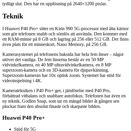
tydligt slut. Den har en upplösning på 2640×1200 pixlar.
Teknik
I Huawei P40 Pro+ sitter en Kirin 990 5G-processor med åtta kärnor
som gör telefonen snabb och sömlös att använda. Den kommer med
ett RAM-minne på 8 GB och lagring på 256 eller 512 GB. Det finns
även plats för ett minneskort, Nano Memory, på 256 GB.
Kamerasystemet på telefonens baksida har hela fem linser – något
utöver det vanliga. De fem linserna består av en 50 MP
vidvinkelkamera, en 40 MP ultravidvinkelkamera, en 8 MP
superzoom-kamera och en 3D-kamera för djupavkänning.
Superzoom-kameran har 10x optisk zoom. Systemet har stöd för
videoinspelning i 4K.
Kameratekniken i P40 Pro+ ger, i jämförelse med P40 Pro,
förbättrad vitbalans och snabbare autofokus. Telefonen har även en
ny teknik, Godlen Snap, som tar en mängd bilder åt gången sen
plockar fram den absolut finaste och skarpaste bilden.
Huawei P40 Pro+
Stöd för 5G