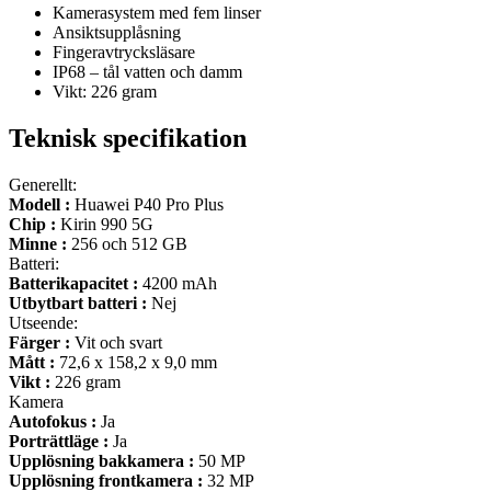
Kamerasystem med fem linser
Ansiktsupplåsning
Fingeravtrycksläsare
IP68 – tål vatten och damm
Vikt: 226 gram
Teknisk specifikation
Generellt:
Modell :
Huawei P40 Pro Plus
Chip :
Kirin 990 5G
Minne :
256 och 512 GB
Batteri:
Batterikapacitet :
4200 mAh
Utbytbart batteri :
Nej
Utseende:
Färger :
Vit och svart
Mått :
72,6 x 158,2 x 9,0 mm
Vikt :
226 gram
Kamera
Autofokus :
Ja
Porträttläge :
Ja
Upplösning bakkamera :
50 MP
Upplösning frontkamera :
32 MP