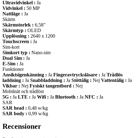
Ultravidvinkel :
Ja
Vidvinkel :
50 MP
Nattläge :
Ja
Skärm
Skärmstorlek :
6,58"
Skärmtyp :
OLED
Upplösning :
2640 x 1200
Touchscreen :
Ja
Sim-kort
Simkort typ :
Nano-sim
Dual Sim :
Ja
E-Sim :
Ja
Funktioner
Ansiktsigenkänning :
Ja
Fingeravtrycksläsare :
Ja
Trådlös
laddning :
Ja
Snabbladdning :
Ja
Stöttålig :
Nej
Vattentålig :
Ja
Vikbar :
Nej
Fysiskt tangentbord :
Nej
Mobilnät och trådlöst
5G :
Ja
LTE :
Ja
Wifi :
Ja
Bluetooth :
Ja
NFC :
Ja
SAR
SAR head :
0,48 w/kg
SAR body :
0,99 w/kg
Recensioner