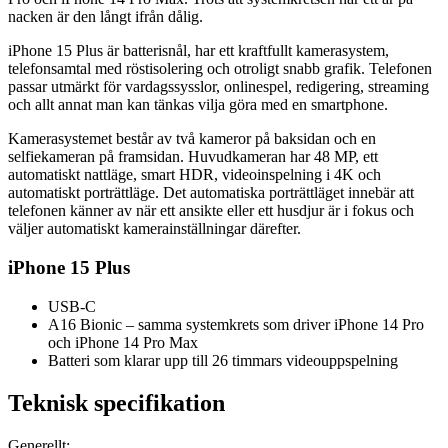
nacken är den långt ifrån dålig.
iPhone 15 Plus är batterisnål, har ett kraftfullt kamerasystem,
telefonsamtal med röstisolering och otroligt snabb grafik. Telefonen
passar utmärkt för vardagssysslor, onlinespel, redigering, streaming
och allt annat man kan tänkas vilja göra med en smartphone.
Kamerasystemet består av två kameror på baksidan och en
selfiekameran på framsidan. Huvudkameran har 48 MP, ett
automatiskt nattläge, smart HDR, videoinspelning i 4K och
automatiskt porträttläge. Det automatiska porträttläget innebär att
telefonen känner av när ett ansikte eller ett husdjur är i fokus och
väljer automatiskt kamerainställningar därefter.
iPhone 15 Plus
USB-C
A16 Bionic – samma systemkrets som driver iPhone 14 Pro
och iPhone 14 Pro Max
Batteri som klarar upp till 26 timmars videouppspelning
Teknisk specifikation
Generellt: