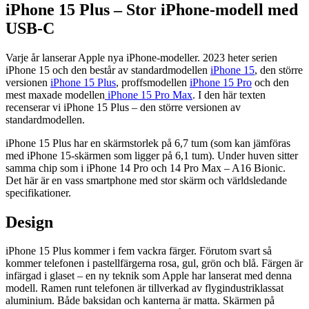
iPhone 15 Plus – Stor iPhone-modell med
USB-C
Varje år lanserar Apple nya iPhone-modeller. 2023 heter serien
iPhone 15 och den består av standardmodellen
iPhone 15
, den större
versionen
iPhone 15 Plus
, proffsmodellen
iPhone 15 Pro
och den
mest maxade modellen
iPhone 15 Pro Max
. I den här texten
recenserar vi iPhone 15 Plus – den större versionen av
standardmodellen.
iPhone 15 Plus har en skärmstorlek på 6,7 tum (som kan jämföras
med iPhone 15-skärmen som ligger på 6,1 tum). Under huven sitter
samma chip som i iPhone 14 Pro och 14 Pro Max – A16 Bionic.
Det här är en vass smartphone med stor skärm och världsledande
specifikationer.
Design
iPhone 15 Plus kommer i fem vackra färger. Förutom svart så
kommer telefonen i pastellfärgerna rosa, gul, grön och blå. Färgen är
infärgad i glaset – en ny teknik som Apple har lanserat med denna
modell. Ramen runt telefonen är tillverkad av flygindustriklassat
aluminium. Både baksidan och kanterna är matta. Skärmen på