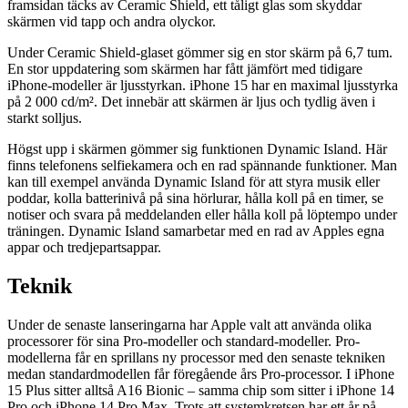
framsidan täcks av Ceramic Shield, ett tåligt glas som skyddar
skärmen vid tapp och andra olyckor.
Under Ceramic Shield-glaset gömmer sig en stor skärm på 6,7 tum.
En stor uppdatering som skärmen har fått jämfört med tidigare
iPhone-modeller är ljusstyrkan. iPhone 15 har en maximal ljusstyrka
på 2 000 cd/m². Det innebär att skärmen är ljus och tydlig även i
starkt solljus.
Högst upp i skärmen gömmer sig funktionen Dynamic Island. Här
finns telefonens selfiekamera och en rad spännande funktioner. Man
kan till exempel använda Dynamic Island för att styra musik eller
poddar, kolla batterinivå på sina hörlurar, hålla koll på en timer, se
notiser och svara på meddelanden eller hålla koll på löptempo under
träningen. Dynamic Island samarbetar med en rad av Apples egna
appar och tredjepartsappar.
Teknik
Under de senaste lanseringarna har Apple valt att använda olika
processorer för sina Pro-modeller och standard-modeller. Pro-
modellerna får en sprillans ny processor med den senaste tekniken
medan standardmodellen får föregående års Pro-processor. I iPhone
15 Plus sitter alltså A16 Bionic – samma chip som sitter i iPhone 14
Pro och iPhone 14 Pro Max. Trots att systemkretsen har ett år på