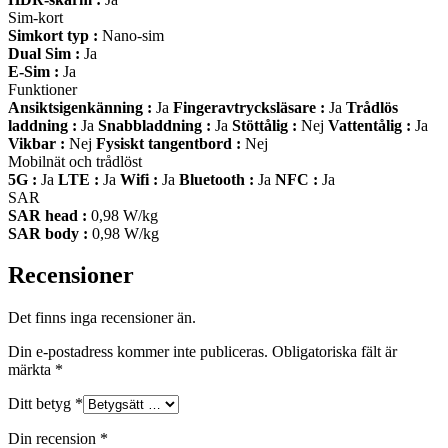
Sim-kort
Simkort typ :
Nano-sim
Dual Sim :
Ja
E-Sim :
Ja
Funktioner
Ansiktsigenkänning :
Ja
Fingeravtrycksläsare :
Ja
Trådlös
laddning :
Ja
Snabbladdning :
Ja
Stöttålig :
Nej
Vattentålig :
Ja
Vikbar :
Nej
Fysiskt tangentbord :
Nej
Mobilnät och trådlöst
5G :
Ja
LTE :
Ja
Wifi :
Ja
Bluetooth :
Ja
NFC :
Ja
SAR
SAR head :
0,98 W/kg
SAR body :
0,98 W/kg
Recensioner
Det finns inga recensioner än.
Din e-postadress kommer inte publiceras.
Obligatoriska fält är
märkta
*
Ditt betyg
*
Din recension
*