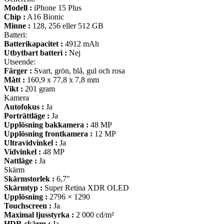
Modell :
iPhone 15 Plus
Chip :
A16 Bionic
Minne :
128, 256 eller 512 GB
Batteri:
Batterikapacitet :
4912 mAh
Utbytbart batteri :
Nej
Utseende:
Färger :
Svart, grön, blå, gul och rosa
Mått :
160,9 x 77,8 x 7,8 mm
Vikt :
201 gram
Kamera
Autofokus :
Ja
Porträttläge :
Ja
Upplösning bakkamera :
48 MP
Upplösning frontkamera :
12 MP
Ultravidvinkel :
Ja
Vidvinkel :
48 MP
Nattläge :
Ja
Skärm
Skärmstorlek :
6,7"
Skärmtyp :
Super Retina XDR OLED
Upplösning :
2796 × 1290
Touchscreen :
Ja
Maximal ljusstyrka :
2 000 cd/m²
HDR-skärm :
Ja