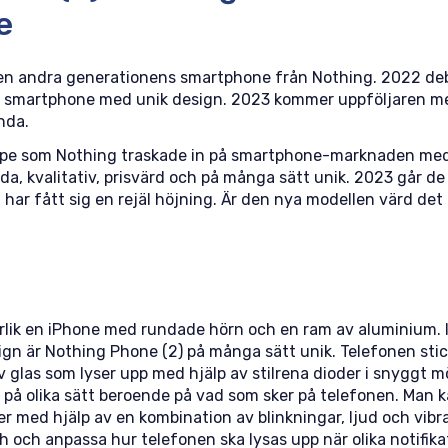
e
den andra generationens smartphone från Nothing. 2022 de
rv smartphone med unik design. 2023 kommer uppföljaren 
nda.
pe som Nothing traskade in på smartphone-marknaden med 
da, kvalitativ, prisvärd och på många sätt unik. 2023 går d
 har fått sig en rejäl höjning. Är den nya modellen värd det
rlik en iPhone med rundade hörn och en ram av aluminium. I 
ign är Nothing Phone (2) på många sätt unik. Telefonen sti
 glas som lyser upp med hjälp av stilrena dioder i snyggt mö
 på olika sätt beroende på vad som sker på telefonen. Man 
er med hjälp av en kombination av blinkningar, ljud och vibr
 och anpassa hur telefonen ska lysas upp när olika notifik