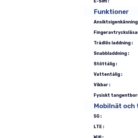
E-Sim :
Funktioner
Ansiktsigenkänning 
Fingeravtrycksläsar
Trådlös laddning :
Snabbladdning :
Stöttålig :
Vattentålig :
Vikbar :
Fysiskt tangentbord
Mobilnät och 
5G :
LTE :
Wifi :