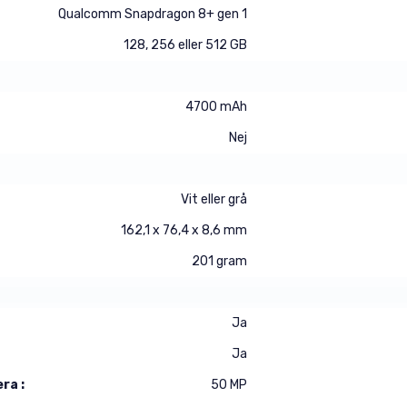
Qualcomm Snapdragon 8+ gen 1
128, 256 eller 512 GB
4700 mAh
Nej
Vit eller grå
162,1 x 76,4 x 8,6 mm
201 gram
Ja
Ja
ra :
50 MP