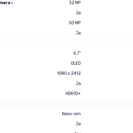
mera :
32 MP
Ja
50 MP
Ja
6,7"
OLED
1080 x 2412
Ja
HDR10+
Nano-sim
Ja