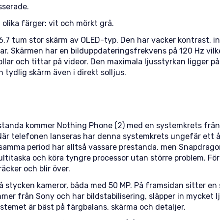
esserade.
olika färger: vit och mörkt grå.
6,7 tum stor skärm av OLED-typ. Den har vacker kontrast, i
ar. Skärmen har en bilduppdateringsfrekvens på 120 Hz vilk
llar och tittar på videor. Den maximala ljusstyrkan ligger p
 tydlig skärm även i direkt solljus.
restanda kommer Nothing Phone (2) med en systemkrets frå
är telefonen lanseras har denna systemkrets ungefär ett å
amma period har alltså vassare prestanda, men Snapdragon
multitaska och köra tyngre processor utan större problem. F
äcker och blir över.
två stycken kameror, båda med 50 MP. På framsidan sitter en
 från Sony och har bildstabilisering, släpper in mycket lju
stemet är bäst på färgbalans, skärma och detaljer.