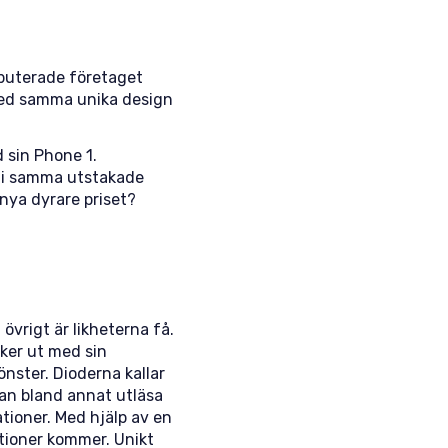
buterade företaget
med samma unika design
sin Phone 1.
e i samma utstakade
 nya dyrare priset?
övrigt är likheterna få.
cker ut med sin
nster. Dioderna kallar
kan bland annat utläsa
ationer. Med hjälp av en
ationer kommer. Unikt