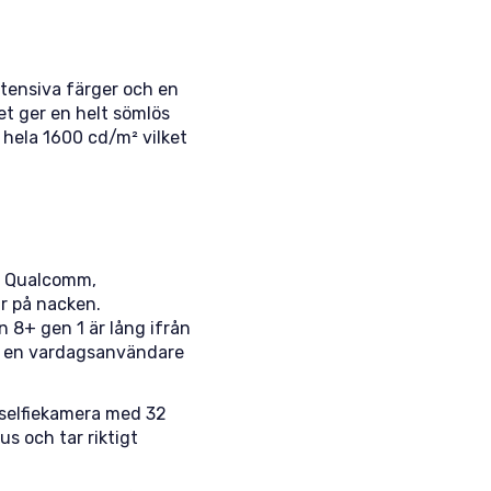
ntensiva färger och en
et ger en helt sömlös
å hela 1600 cd/m² vilket
n Qualcomm,
r på nacken.
 8+ gen 1 är lång ifrån
ör en vardagsanvändare
 selfiekamera med 32
s och tar riktigt