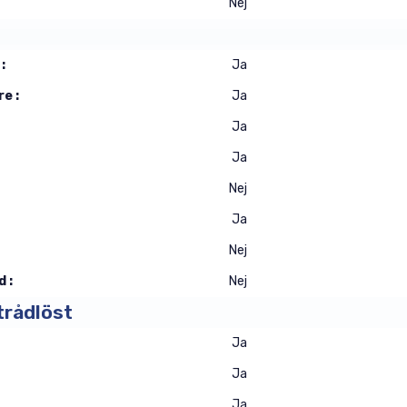
Nej
:
Ja
e :
Ja
Ja
Ja
Nej
Ja
Nej
 :
Nej
trådlöst
Ja
Ja
Ja