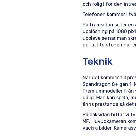
och roligt för den intr
Telefonen kommer i två 
På framsidan sitter en 
upplösning på 1080 pixl
upplevelse när man skro
gör att telefonen har en
Teknik
När det kommer till p
Spandragon 8+ gen 1. N
Premiummodeller från s
dålig. Man kan spela, 
finns prestanda så det r
På baksidan hittar vi 
MP. Huvudkameran kommer
vackra bilder. Kamerasy