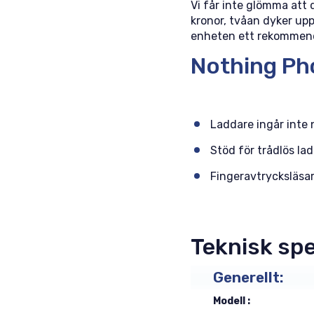
Vi får inte glömma att
kronor, tvåan dyker up
enheten ett rekommender
Nothing Ph
Laddare ingår inte
Stöd för trådlös la
Fingeravtrycksläsar
Teknisk spe
Generellt:
Modell :