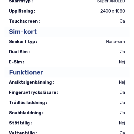
Skärmtyp :
Super AMOLED
Upplösning :
2400 x 1080
Touchscreen :
Ja
Sim-kort
Simkort typ :
Nano-sim
Dual Sim :
Ja
E-Sim :
Nej
Funktioner
Ansiktsigenkänning :
Nej
Fingeravtrycksläsare :
Ja
Trådlös laddning :
Ja
Snabbladdning :
Ja
Stöttålig :
Nej
Vattentålig :
Ja