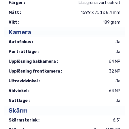
Färger :
Lila, grön, svart och vit
Mått :
159,9 x 75,1 x 8,4 mm
Vikt :
189 gram
Kamera
Autofokus :
Ja
Porträttläge :
Ja
Upplösning bakkamera :
64 MP
Upplösning frontkamera :
32 MP
Ultravidvinkel :
Ja
Vidvinkel :
64 MP
Nattläge :
Ja
Skärm
Skärmstorlek :
6,5"