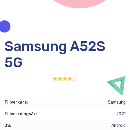
Samsung A52S
5G
4.00
out
of 5
Tillverkare:
Samsung
Tillverkningsår:
2021
OS:
Android