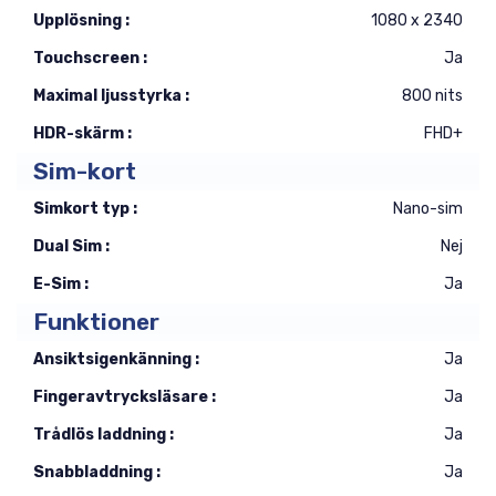
Upplösning :
1080 x 2340
Touchscreen :
Ja
Maximal ljusstyrka :
800 nits
HDR-skärm :
FHD+
Sim-kort
Simkort typ :
Nano-sim
Dual Sim :
Nej
E-Sim :
Ja
Funktioner
Ansiktsigenkänning :
Ja
Fingeravtrycksläsare :
Ja
Trådlös laddning :
Ja
Snabbladdning :
Ja