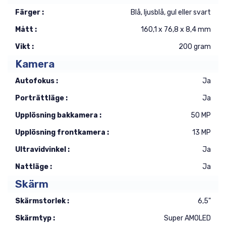
Färger :
Blå, ljusblå, gul eller svart
Mått :
160,1 x 76,8 x 8,4 mm
Vikt :
200 gram
Kamera
Autofokus :
Ja
Porträttläge :
Ja
Upplösning bakkamera :
50 MP
Upplösning frontkamera :
13 MP
Ultravidvinkel :
Ja
Nattläge :
Ja
Skärm
Skärmstorlek :
6,5"
Skärmtyp :
Super AMOLED