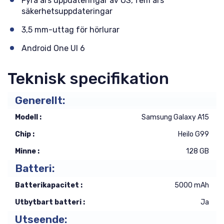
Fyra års uppdateringar av OS, fem års
säkerhetsuppdateringar
3,5 mm-uttag för hörlurar
Android One UI 6
Teknisk specifikation
Generellt:
Modell :
Samsung Galaxy A15
Chip :
Heilo G99
Minne :
128 GB
Batteri:
Batterikapacitet :
5000 mAh
Utbytbart batteri :
Ja
Utseende: