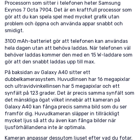
Processorn som sitter i telefonen heter Samsung
Exynos 7 Octa 7904. Det är en kraftfull processor som
gör att du kan spela spel med mycket grafik utan
problem och öppna och använda appar snabbt och
smidigt.
3100 mAh-batteriet gör att telefonen kan användas
hela dagen utan att behöva laddas. När telefonen väl
behöver laddas kommer den med en 15 W-laddare som
gör att den snabbt laddas upp till max.
På baksidan av Galaxy A40 sitter ett
dubbelkamerasystem. Huvudlinsen har 16 megapixlar
och ultravidvinkellinsen har 5 megapixlar och ett
synfält på 123 grader. Det är precis samma synfält som
det mänskliga ögat vilket innebär att kameran på
Galaxy A40 kan fånga precis samma bild som du ser
framför dig. Huvudkameran släpper in tillräckligt
mycket ljus så att du även kan fånga bilder när
ljusförhållandena inte är optimala.
Kameran anpassar dessutom ljuset efter vad du fotar.