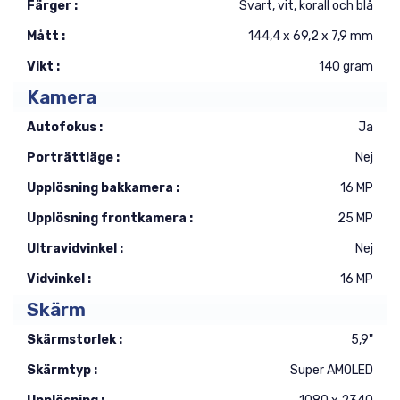
Färger :
Svart, vit, korall och blå
Mått :
144,4 x 69,2 x 7,9 mm
Vikt :
140 gram
Kamera
Autofokus :
Ja
Porträttläge :
Nej
Upplösning bakkamera :
16 MP
Upplösning frontkamera :
25 MP
Ultravidvinkel :
Nej
Vidvinkel :
16 MP
Skärm
Skärmstorlek :
5,9"
Skärmtyp :
Super AMOLED