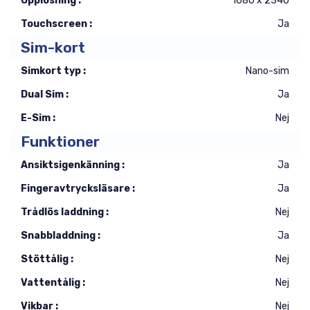
Upplösning :
1080 x 2340
Touchscreen :
Ja
Sim-kort
Simkort typ :
Nano-sim
Dual Sim :
Ja
E-Sim :
Nej
Funktioner
Ansiktsigenkänning :
Ja
Fingeravtrycksläsare :
Ja
Trådlös laddning :
Nej
Snabbladdning :
Ja
Stöttålig :
Nej
Vattentålig :
Nej
Vikbar :
Nej