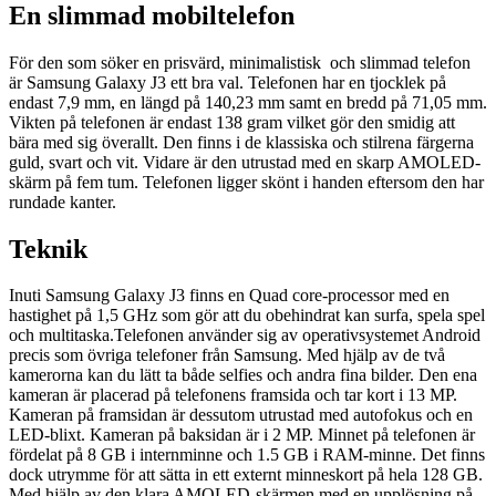
En slimmad mobiltelefon
För den som söker en prisvärd, minimalistisk och slimmad telefon
är Samsung Galaxy J3 ett bra val. Telefonen har en tjocklek på
endast 7,9 mm, en längd på 140,23 mm samt en bredd på 71,05 mm.
Vikten på telefonen är endast 138 gram vilket gör den smidig att
bära med sig överallt. Den finns i de klassiska och stilrena färgerna
guld, svart och vit. Vidare är den utrustad med en skarp AMOLED-
skärm på fem tum. Telefonen ligger skönt i handen eftersom den har
rundade kanter.
Teknik
Inuti Samsung Galaxy J3 finns en Quad core-processor med en
hastighet på 1,5 GHz som gör att du obehindrat kan surfa, spela spel
och multitaska.Telefonen använder sig av operativsystemet Android
precis som övriga telefoner från Samsung. Med hjälp av de två
kamerorna kan du lätt ta både selfies och andra fina bilder. Den ena
kameran är placerad på telefonens framsida och tar kort i 13 MP.
Kameran på framsidan är dessutom utrustad med autofokus och en
LED-blixt. Kameran på baksidan är i 2 MP. Minnet på telefonen är
fördelat på 8 GB i internminne och 1.5 GB i RAM-minne. Det finns
dock utrymme för att sätta in ett externt minneskort på hela 128 GB.
Med hjälp av den klara AMOLED-skärmen med en upplösning på