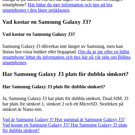
smartphone?
Här hittar du mer information och tips på bra
smartphones i den lägre prisklassen
.
Vad kostar en Samsung Galaxy J3?
Vad kostar en Samsung Galaxy J3?
Samsung Galaxy J3 tillverkas inte längre av Samsung, men kan
finnas hos vissa butiker eller begagnad.
Om du är ute efter en billig
smartphone hittar du information och tips här på vår sida om Billiga
smartphones
.
Har Samsung Galaxy J3 plats för dubbla simkort?
Har Samsung Galaxy J3 plats för dubbla simkort?
Ja, Samsung Galaxy J3 har plats för dubbla simkort, Dual-SIM. J3
har plats för simkort 1, simkort 2 och ett MicroSD. Storleken på
simkort är Nano-sim.
Vad är Samsung Galaxy J?
Hur gammal är Samsung Galaxy J3?
Vad kostar en Samsung Galaxy J3?
Har Samsung Galaxy J3 plats
för dubbla simkort?