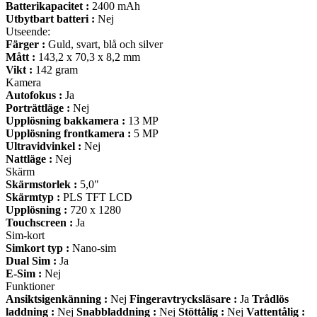
Batterikapacitet :
2400 mAh
Utbytbart batteri :
Nej
Utseende:
Färger :
Guld, svart, blå och silver
Mått :
143,2 x 70,3 x 8,2 mm
Vikt :
142 gram
Kamera
Autofokus :
Ja
Porträttläge :
Nej
Upplösning bakkamera :
13 MP
Upplösning frontkamera :
5 MP
Ultravidvinkel :
Nej
Nattläge :
Nej
Skärm
Skärmstorlek :
5,0"
Skärmtyp :
PLS TFT LCD
Upplösning :
720 x 1280
Touchscreen :
Ja
Sim-kort
Simkort typ :
Nano-sim
Dual Sim :
Ja
E-Sim :
Nej
Funktioner
Ansiktsigenkänning :
Nej
Fingeravtrycksläsare :
Ja
Trådlös
laddning :
Nej
Snabbladdning :
Nej
Stöttålig :
Nej
Vattentålig :