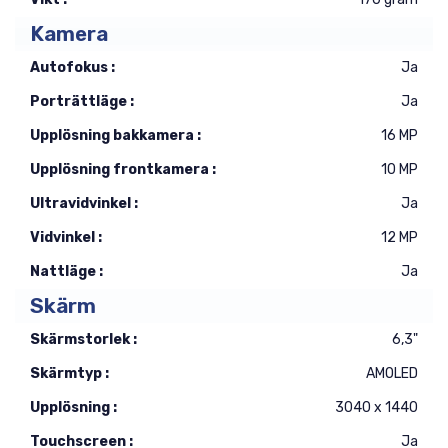
Kamera
Autofokus :
Ja
Porträttläge :
Ja
Upplösning bakkamera :
16 MP
Upplösning frontkamera :
10 MP
Ultravidvinkel :
Ja
Vidvinkel :
12 MP
Nattläge :
Ja
Skärm
Skärmstorlek :
6,3"
Skärmtyp :
AMOLED
Upplösning :
3040 x 1440
Touchscreen :
Ja