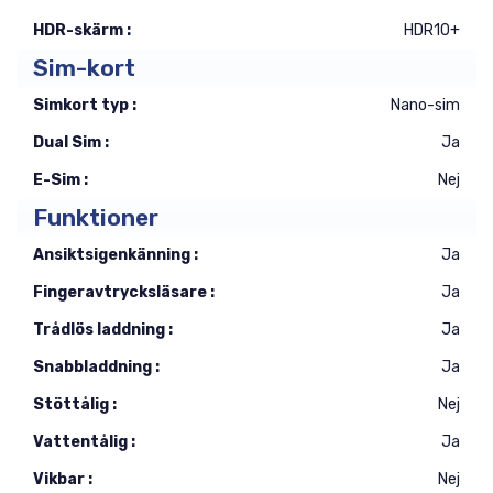
HDR-skärm :
HDR10+
Sim-kort
Simkort typ :
Nano-sim
Dual Sim :
Ja
E-Sim :
Nej
Funktioner
Ansiktsigenkänning :
Ja
Fingeravtrycksläsare :
Ja
Trådlös laddning :
Ja
Snabbladdning :
Ja
Stöttålig :
Nej
Vattentålig :
Ja
Vikbar :
Nej