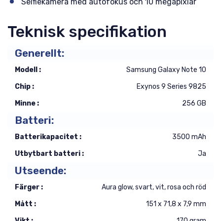
Selfiekamera med autofokus och 10 megapixlar
Teknisk specifikation
Generellt:
Modell :
Samsung Galaxy Note 10
Chip :
Exynos 9 Series 9825
Minne :
256 GB
Batteri:
Batterikapacitet :
3500 mAh
Utbytbart batteri :
Ja
Utseende:
Färger :
Aura glow, svart, vit, rosa och röd
Mått :
151 x 71,8 x 7,9 mm
Vikt :
170 gram