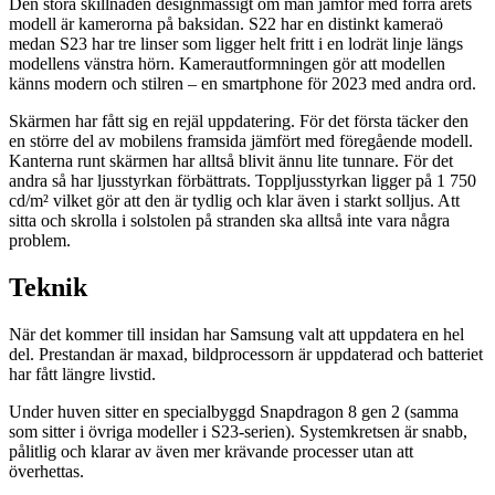
Den stora skillnaden designmässigt om man jämför med förra årets
modell är kamerorna på baksidan. S22 har en distinkt kameraö
medan S23 har tre linser som ligger helt fritt i en lodrät linje längs
modellens vänstra hörn. Kamerautformningen gör att modellen
känns modern och stilren – en smartphone för 2023 med andra ord.
Skärmen har fått sig en rejäl uppdatering. För det första täcker den
en större del av mobilens framsida jämfört med föregående modell.
Kanterna runt skärmen har alltså blivit ännu lite tunnare. För det
andra så har ljusstyrkan förbättrats. Toppljusstyrkan ligger på 1 750
cd/m² vilket gör att den är tydlig och klar även i starkt solljus. Att
sitta och skrolla i solstolen på stranden ska alltså inte vara några
problem.
Teknik
När det kommer till insidan har Samsung valt att uppdatera en hel
del. Prestandan är maxad, bildprocessorn är uppdaterad och batteriet
har fått längre livstid.
Under huven sitter en specialbyggd Snapdragon 8 gen 2 (samma
som sitter i övriga modeller i S23-serien). Systemkretsen är snabb,
pålitlig och klarar av även mer krävande processer utan att
överhettas.