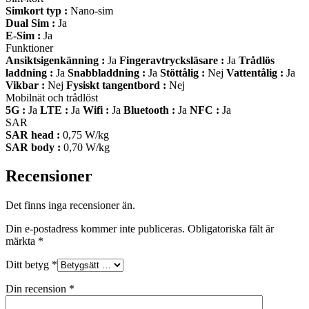
Simkort typ :
Nano-sim
Dual Sim :
Ja
E-Sim :
Ja
Funktioner
Ansiktsigenkänning :
Ja
Fingeravtrycksläsare :
Ja
Trådlös
laddning :
Ja
Snabbladdning :
Ja
Stöttålig :
Nej
Vattentålig :
Ja
Vikbar :
Nej
Fysiskt tangentbord :
Nej
Mobilnät och trådlöst
5G :
Ja
LTE :
Ja
Wifi :
Ja
Bluetooth :
Ja
NFC :
Ja
SAR
SAR head :
0,75 W/kg
SAR body :
0,70 W/kg
Recensioner
Det finns inga recensioner än.
Din e-postadress kommer inte publiceras.
Obligatoriska fält är
märkta
*
Ditt betyg
*
Din recension
*