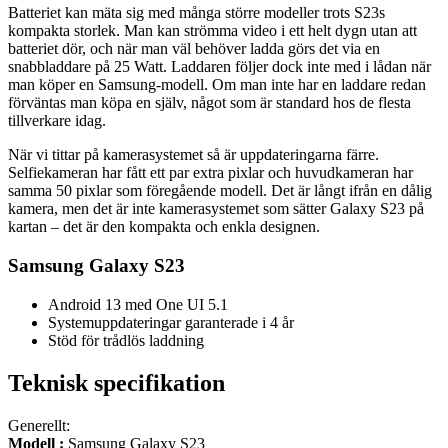
Batteriet kan mäta sig med många större modeller trots S23s
kompakta storlek. Man kan strömma video i ett helt dygn utan att
batteriet dör, och när man väl behöver ladda görs det via en
snabbladdare på 25 Watt. Laddaren följer dock inte med i lådan när
man köper en Samsung-modell. Om man inte har en laddare redan
förväntas man köpa en själv, något som är standard hos de flesta
tillverkare idag.
När vi tittar på kamerasystemet så är uppdateringarna färre.
Selfiekameran har fått ett par extra pixlar och huvudkameran har
samma 50 pixlar som föregående modell. Det är långt ifrån en dålig
kamera, men det är inte kamerasystemet som sätter Galaxy S23 på
kartan – det är den kompakta och enkla designen.
Samsung Galaxy S23
Android 13 med One UI 5.1
Systemuppdateringar garanterade i 4 år
Stöd för trådlös laddning
Teknisk specifikation
Generellt:
Modell :
Samsung Galaxy S23