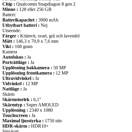
Chip :
Qualcomm Snapdragon 8 gen 2
Minne :
128 eller 256 GB
Batteri:
Batterikapacitet :
3900 mAh
Utbytbart batteri :
Nej
Utseende:
Färger :
Krämvit, svart, grå och lavendel
Mått :
146,3 x 70,9 x 7,6 mm
Vikt :
168 gram
Kamera
Autofokus :
Ja
Porträttläge :
Ja
Upplösning bakkamera :
50 MP
Upplösning frontkamera :
12 MP
Ultravidvinkel :
Ja
Vidvinkel :
12 MP
Nattläge :
Ja
Skärm
Skärmstorlek :
6,1"
Skärmtyp :
Super AMOLED
Upplösning :
2340 x 1080
Touchscreen :
Ja
Maximal ljusstyrka :
1750 nits
HDR-skärm :
HDR10+
Sim-kort