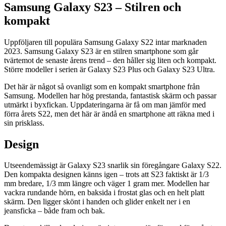
Samsung Galaxy S23 – Stilren och
kompakt
Uppföljaren till populära Samsung Galaxy S22 intar marknaden
2023. Samsung Galaxy S23 är en stilren smartphone som går
tvärtemot de senaste årens trend – den håller sig liten och kompakt.
Större modeller i serien är Galaxy S23 Plus och Galaxy S23 Ultra.
Det här är något så ovanligt som en kompakt smartphone från
Samsung. Modellen har hög prestanda, fantastisk skärm och passar
utmärkt i byxfickan. Uppdateringarna är få om man jämför med
förra årets S22, men det här är ändå en smartphone att räkna med i
sin prisklass.
Design
Utseendemässigt är Galaxy S23 snarlik sin föregångare Galaxy S22.
Den kompakta designen känns igen – trots att S23 faktiskt är 1/3
mm bredare, 1/3 mm längre och väger 1 gram mer. Modellen har
vackra rundande hörn, en baksida i frostat glas och en helt platt
skärm. Den ligger skönt i handen och glider enkelt ner i en
jeansficka – både fram och bak.