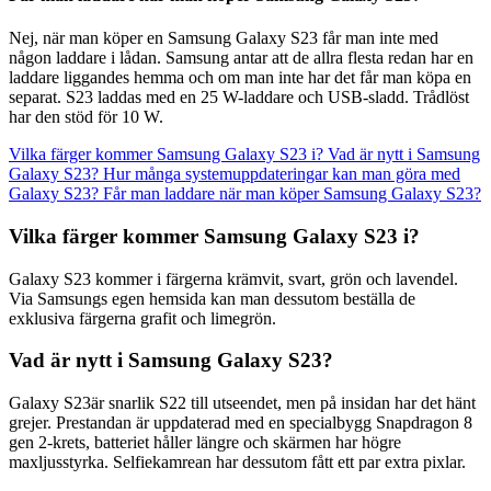
Nej, när man köper en Samsung Galaxy S23 får man inte med
någon laddare i lådan. Samsung antar att de allra flesta redan har en
laddare liggandes hemma och om man inte har det får man köpa en
separat. S23 laddas med en 25 W-laddare och USB-sladd. Trådlöst
har den stöd för 10 W.
Vilka färger kommer Samsung Galaxy S23 i?
Vad är nytt i Samsung
Galaxy S23?
Hur många systemuppdateringar kan man göra med
Galaxy S23?
Får man laddare när man köper Samsung Galaxy S23?
Vilka färger kommer Samsung Galaxy S23 i?
Galaxy S23 kommer i färgerna krämvit, svart, grön och lavendel.
Via Samsungs egen hemsida kan man dessutom beställa de
exklusiva färgerna grafit och limegrön.
Vad är nytt i Samsung Galaxy S23?
Galaxy S23är snarlik S22 till utseendet, men på insidan har det hänt
grejer. Prestandan är uppdaterad med en specialbygg Snapdragon 8
gen 2-krets, batteriet håller längre och skärmen har högre
maxljusstyrka. Selfiekamrean har dessutom fått ett par extra pixlar.