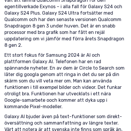
valt att lämna Qualcomm Snapdragon för den
egentillverkade Exynos – i alla fall för Galaxy S24 och
Galaxy S24 Plus. Galaxy S24 Ultra fortsätter med
Qualcomm och har den senaste versionen Qualcomm
Snapdragon 8 gen 3 under huven. Det är en snabb
processor med bra grafik som har fått en rejäl
uppdatering om vi jämför med förra årets Snapdragon
8 gen 2.
Ett stort fokus för Samsung 2024 är AI och
plattformen Galaxy AI. Telefonen har en rad
spännande nyheter. En av dem är Circle to Search som
låter dig googla genom att ringa in det du ser på din
skärm som du vill veta mer om. Man kan använda
funktionen i till exempel bilder och videor. Det funkar
otroligt bra. Funktionen har utvecklats i ett nära
Google-samarbete ooch kommer att dyka upp i
kommande Pixel-modeller.
Galaxy AI bjuder även på text-funktioner som direkt-
översättning och sammanfattning av längre texter.
Värt att notera är att svenska inte finns som språk än,