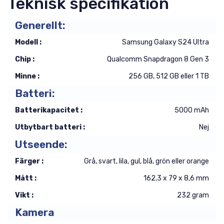
Teknisk specifikation
Generellt:
Modell :
Samsung Galaxy S24 Ultra
Chip :
Qualcomm Snapdragon 8 Gen 3
Minne :
256 GB, 512 GB eller 1 TB
Batteri:
Batterikapacitet :
5000 mAh
Utbytbart batteri :
Nej
Utseende:
Färger :
Grå, svart, lila, gul, blå, grön eller orange
Mått :
162,3 x 79 x 8,6 mm
Vikt :
232 gram
Kamera