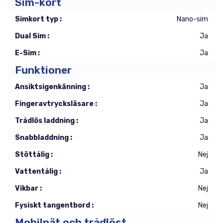
Sim-kort
Simkort typ :
Nano-sim
Dual Sim :
Ja
E-Sim :
Ja
Funktioner
Ansiktsigenkänning :
Ja
Fingeravtrycksläsare :
Ja
Trådlös laddning :
Ja
Snabbladdning :
Ja
Stöttålig :
Nej
Vattentålig :
Ja
Vikbar :
Nej
Fysiskt tangentbord :
Nej
Mobilnät och trådlöst