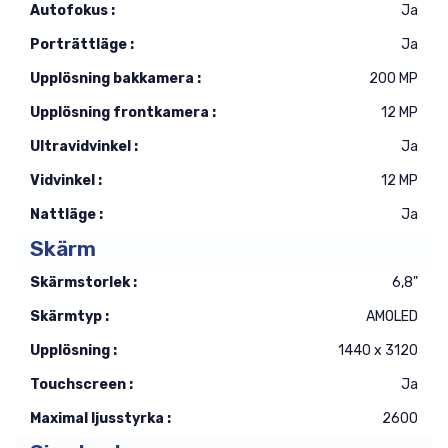
Autofokus :
Ja
Porträttläge :
Ja
Upplösning bakkamera :
200 MP
Upplösning frontkamera :
12 MP
Ultravidvinkel :
Ja
Vidvinkel :
12 MP
Nattläge :
Ja
Skärm
Skärmstorlek :
6,8"
Skärmtyp :
AMOLED
Upplösning :
1440 x 3120
Touchscreen :
Ja
Maximal ljusstyrka :
2600