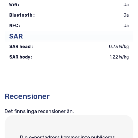
Wifi :
Ja
Bluetooth :
Ja
NFC :
Ja
SAR
SAR head :
0,73 W/kg
SAR body :
1,22 W/kg
Recensioner
Det finns inga recensioner än.
Din e-postadress kommer inte publiceras.