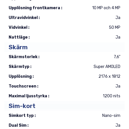
Upplösning frontkamera :
10 MP och 4 MP
Ultravidvinkel :
Ja
Vidvinkel :
50 MP
Nattläge :
Ja
Skärm
Skärmstorlek :
7,6"
Skärmtyp :
Super AMOLED
Upplösning :
2176 x 1812
Touchscreen :
Ja
Maximal ljusstyrka :
1200 nits
Sim-kort
Simkort typ :
Nano-sim
Dual Sim :
Ja