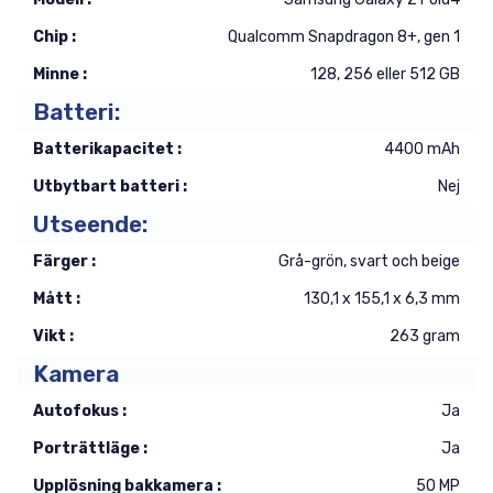
Chip :
Qualcomm Snapdragon 8+, gen 1
Minne :
128, 256 eller 512 GB
Batteri:
Batterikapacitet :
4400 mAh
Utbytbart batteri :
Nej
Utseende:
Färger :
Grå-grön, svart och beige
Mått :
130,1 x 155,1 x 6,3 mm
Vikt :
263 gram
Kamera
Autofokus :
Ja
Porträttläge :
Ja
Upplösning bakkamera :
50 MP