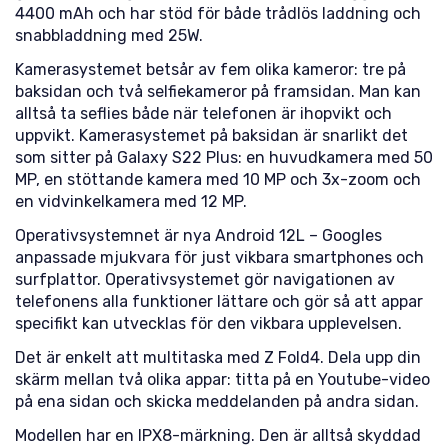
4400 mAh och har stöd för både trådlös laddning och
snabbladdning med 25W.
Kamerasystemet betsår av fem olika kameror: tre på
baksidan och två selfiekameror på framsidan. Man kan
alltså ta seflies både när telefonen är ihopvikt och
uppvikt. Kamerasystemet på baksidan är snarlikt det
som sitter på Galaxy S22 Plus: en huvudkamera med 50
MP, en stöttande kamera med 10 MP och 3x-zoom och
en vidvinkelkamera med 12 MP.
Operativsystemnet är nya Android 12L – Googles
anpassade mjukvara för just vikbara smartphones och
surfplattor. Operativsystemet gör navigationen av
telefonens alla funktioner lättare och gör så att appar
specifikt kan utvecklas för den vikbara upplevelsen.
Det är enkelt att multitaska med Z Fold4. Dela upp din
skärm mellan två olika appar: titta på en Youtube-video
på ena sidan och skicka meddelanden på andra sidan.
Modellen har en IPX8-märkning. Den är alltså skyddad