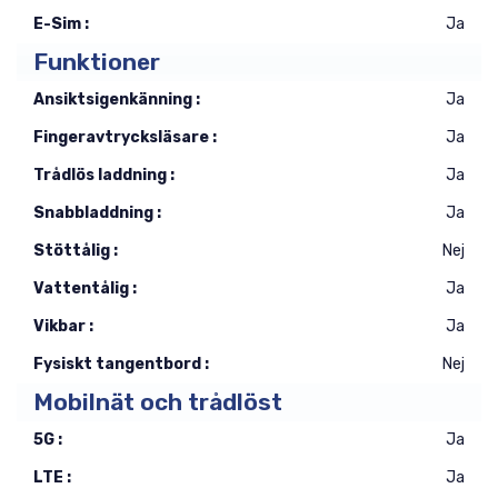
E-Sim :
Ja
Funktioner
Ansiktsigenkänning :
Ja
Fingeravtrycksläsare :
Ja
Trådlös laddning :
Ja
Snabbladdning :
Ja
Stöttålig :
Nej
Vattentålig :
Ja
Vikbar :
Ja
Fysiskt tangentbord :
Nej
Mobilnät och trådlöst
5G :
Ja
LTE :
Ja