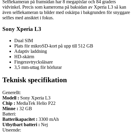
Selfiekameran på framsidan har 8 megapixlar och 84 graders
vidvinkel. Precis som kamerorna på baksidan av Xperia L3 så kan
även selfiekameran ta bilder med oskärpa i bakgrunden för snyggare
selfies med ansiktet i fokus.
Sony Xperia L3
Dual SIM
Plats för mikroSD-kort på upp till 512 GB
Adaptiv laddning
HD-skärm
Fingeravtrycksläsare
3,5 mm-uttag för hörlurar
Teknisk specifikation
Generellt:
Modell :
Sony Xperia L3
Chip :
MediaTek Helio P22
Minne :
32 GB
Batteri:
Batterikapacitet :
3300 mAh
Utbytbart batteri :
Nej
Utseende: