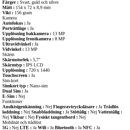
Färger :
Svart, guld och silver
Mått :
154 x 72 x 8,9 mm
Vikt :
156 gram
Kamera
Autofokus :
Ja
Porträttläge :
Ja
Upplösning bakkamera :
13 MP
Upplösning frontkamera :
8 MP
Ultravidvinkel :
Ja
Vidvinkel :
13 MP
Skärm
Skärmstorlek :
5,7"
Skärmtyp :
IPS LCD
Upplösning :
720 x 1440
Touchscreen :
Ja
Sim-kort
Simkort typ :
Nano-sim
Dual Sim :
Ja
E-Sim :
Nej
Funktioner
Ansiktsigenkänning :
Nej
Fingeravtrycksläsare :
Ja
Trådlös
laddning :
Nej
Snabbladdning :
Ja
Stöttålig :
Nej
Vattentålig :
Nej
Vikbar :
Nej
Fysiskt tangentbord :
Nej
Mobilnät och trådlöst
5G :
Nej
LTE :
Ja
Wifi :
Ja
Bluetooth :
Ja
NFC :
Ja