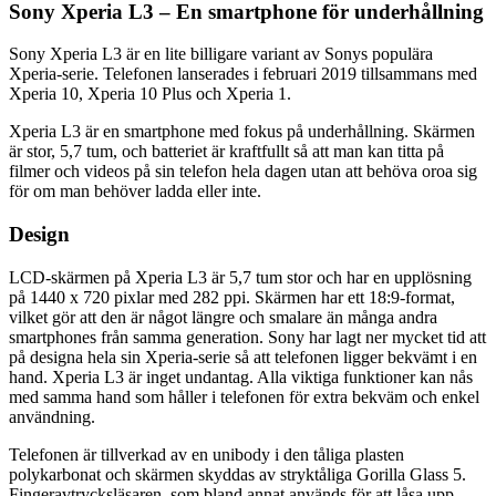
Sony Xperia L3 – En smartphone för underhållning
Sony Xperia L3 är en lite billigare variant av Sonys populära
Xperia-serie. Telefonen lanserades i februari 2019 tillsammans med
Xperia 10, Xperia 10 Plus och Xperia 1.
Xperia L3 är en smartphone med fokus på underhållning. Skärmen
är stor, 5,7 tum, och batteriet är kraftfullt så att man kan titta på
filmer och videos på sin telefon hela dagen utan att behöva oroa sig
för om man behöver ladda eller inte.
Design
LCD-skärmen på Xperia L3 är 5,7 tum stor och har en upplösning
på 1440 x 720 pixlar med 282 ppi. Skärmen har ett 18:9-format,
vilket gör att den är något längre och smalare än många andra
smartphones från samma generation. Sony har lagt ner mycket tid att
på designa hela sin Xperia-serie så att telefonen ligger bekvämt i en
hand. Xperia L3 är inget undantag. Alla viktiga funktioner kan nås
med samma hand som håller i telefonen för extra bekväm och enkel
användning.
Telefonen är tillverkad av en unibody i den tåliga plasten
polykarbonat och skärmen skyddas av stryktåliga Gorilla Glass 5.
Fingeravtrycksläsaren, som bland annat används för att låsa upp