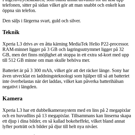
telefonen, sitter på sidan vilket gör att man snabbt och enkelt kan
öppna sin telefon.
Den säljs i färgerna svart, guld och silver.
Teknik
Xperia L3 drivs av en åtta kärning MediaTek Helio P22-processor.
RAM-minnet ligger på 3 GB och lagringsutrymmet ligger på 32
GB, men det finns möjlighet att stoppa in ett extra sd-kort med upp
till 512 GB minne om man skulle behöva mer.
Batteriet är på 3 300 mAh, vilket gör att det räcker länge. Sony har
även utvecklat en laddningsteknologi som hjälper till så att batteriet
inte överbelastas när det laddas, vilket kan påverka batterihälsan
negativt i längden.
Kamera
Xperia L3 har ett dubbelkamerasystem med en lins på 2 megapixlar
och en huvudlins på 13 megapixlar. Tillsammans kan linserna skapa
ett djup i dina bilder, en så kallad bokeheffekt, vilket bland annat
lyfter porträtt och bilder på djur till helt nya nivåer.