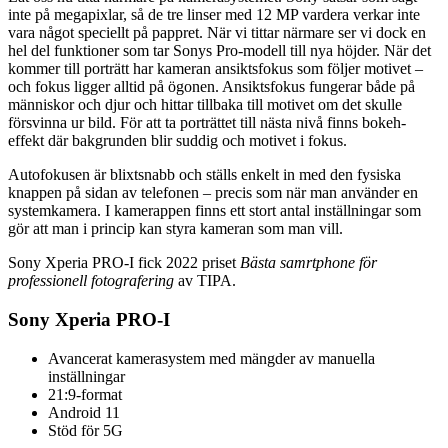
inte på megapixlar, så de tre linser med 12 MP vardera verkar inte
vara något speciellt på pappret. När vi tittar närmare ser vi dock en
hel del funktioner som tar Sonys Pro-modell till nya höjder. När det
kommer till porträtt har kameran ansiktsfokus som följer motivet –
och fokus ligger alltid på ögonen. Ansiktsfokus fungerar både på
människor och djur och hittar tillbaka till motivet om det skulle
försvinna ur bild. För att ta porträttet till nästa nivå finns bokeh-
effekt där bakgrunden blir suddig och motivet i fokus.
Autofokusen är blixtsnabb och ställs enkelt in med den fysiska
knappen på sidan av telefonen – precis som när man använder en
systemkamera. I kamerappen finns ett stort antal inställningar som
gör att man i princip kan styra kameran som man vill.
Sony Xperia PRO-I fick 2022 priset
Bästa samrtphone för
professionell fotografering
av TIPA.
Sony Xperia PRO-I
Avancerat kamerasystem med mängder av manuella
inställningar
21:9-format
Android 11
Stöd för 5G