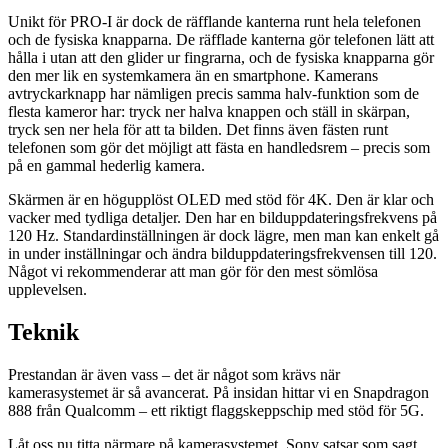
Unikt för PRO-I är dock de räfflande kanterna runt hela telefonen
och de fysiska knapparna. De räfflade kanterna gör telefonen lätt att
hålla i utan att den glider ur fingrarna, och de fysiska knapparna gör
den mer lik en systemkamera än en smartphone. Kamerans
avtryckarknapp har nämligen precis samma halv-funktion som de
flesta kameror har: tryck ner halva knappen och ställ in skärpan,
tryck sen ner hela för att ta bilden. Det finns även fästen runt
telefonen som gör det möjligt att fästa en handledsrem – precis som
på en gammal hederlig kamera.
Skärmen är en högupplöst OLED med stöd för 4K. Den är klar och
vacker med tydliga detaljer. Den har en bilduppdateringsfrekvens på
120 Hz. Standardinställningen är dock lägre, men man kan enkelt gå
in under inställningar och ändra bilduppdateringsfrekvensen till 120.
Något vi rekommenderar att man gör för den mest sömlösa
upplevelsen.
Teknik
Prestandan är även vass – det är något som krävs när
kamerasystemet är så avancerat. På insidan hittar vi en Snapdragon
888 från Qualcomm – ett riktigt flaggskeppschip med stöd för 5G.
Låt oss nu titta närmare på kamerasystemet. Sony satsar som sagt