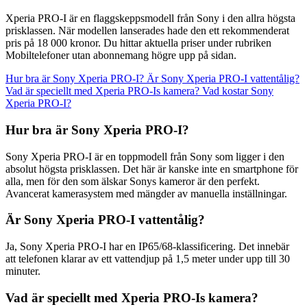
Xperia PRO-I är en flaggskeppsmodell från Sony i den allra högsta
prisklassen. När modellen lanserades hade den ett rekommenderat
pris på 18 000 kronor. Du hittar aktuella priser under rubriken
Mobiltelefoner utan abonnemang högre upp på sidan.
Hur bra är Sony Xperia PRO-I?
Är Sony Xperia PRO-I vattentålig?
Vad är speciellt med Xperia PRO-Is kamera?
Vad kostar Sony
Xperia PRO-I?
Hur bra är Sony Xperia PRO-I?
Sony Xperia PRO-I är en toppmodell från Sony som ligger i den
absolut högsta prisklassen. Det här är kanske inte en smartphone för
alla, men för den som älskar Sonys kameror är den perfekt.
Avancerat kamerasystem med mängder av manuella inställningar.
Är Sony Xperia PRO-I vattentålig?
Ja, Sony Xperia PRO-I har en IP65/68-klassificering. Det innebär
att telefonen klarar av ett vattendjup på 1,5 meter under upp till 30
minuter.
Vad är speciellt med Xperia PRO-Is kamera?