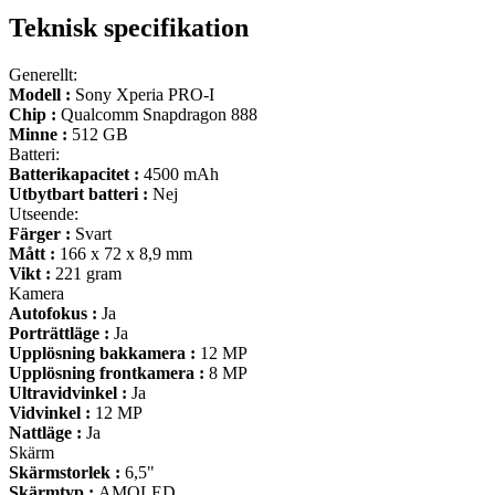
Teknisk specifikation
Generellt:
Modell :
Sony Xperia PRO-I
Chip :
Qualcomm Snapdragon 888
Minne :
512 GB
Batteri:
Batterikapacitet :
4500 mAh
Utbytbart batteri :
Nej
Utseende:
Färger :
Svart
Mått :
166 x 72 x 8,9 mm
Vikt :
221 gram
Kamera
Autofokus :
Ja
Porträttläge :
Ja
Upplösning bakkamera :
12 MP
Upplösning frontkamera :
8 MP
Ultravidvinkel :
Ja
Vidvinkel :
12 MP
Nattläge :
Ja
Skärm
Skärmstorlek :
6,5"
Skärmtyp :
AMOLED