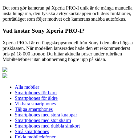
Det som gör kameran på Xperia PRO-I unik är de många manuella
inställningarna, den fysiska avtryckarknappen och dess funktioner,
porträttläget som följer motivet och kamerans snabba autofokus.
Vad kostar Sony Xperia PRO-I?
Xperia PRO-I är en flaggskeppsmodell från Sony i den allra högsta
prisklassen. När modellen lanserades hade den ett rekommenderat
pris på 18 000 kronor. Du hittar aktuella priser under rubriken
Mobiltelefoner utan abonnemang högre upp på sidan.
Alla mobiler
Smartphones för barn
Smartphones för äldre
Vikbara smartphones
Tåliga smartphones
Smartphones med stora knappar
Smartphones med stor skärm
Smartphones med dubbla simkort
Små smartphones
Enkla mobiltelefoner