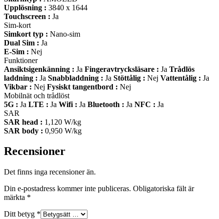
Upplösning :
3840 x 1644
Touchscreen :
Ja
Sim-kort
Simkort typ :
Nano-sim
Dual Sim :
Ja
E-Sim :
Nej
Funktioner
Ansiktsigenkänning :
Ja
Fingeravtrycksläsare :
Ja
Trådlös
laddning :
Ja
Snabbladdning :
Ja
Stöttålig :
Nej
Vattentålig :
Ja
Vikbar :
Nej
Fysiskt tangentbord :
Nej
Mobilnät och trådlöst
5G :
Ja
LTE :
Ja
Wifi :
Ja
Bluetooth :
Ja
NFC :
Ja
SAR
SAR head :
1,120 W/kg
SAR body :
0,950 W/kg
Recensioner
Det finns inga recensioner än.
Din e-postadress kommer inte publiceras.
Obligatoriska fält är
märkta
*
Ditt betyg
*