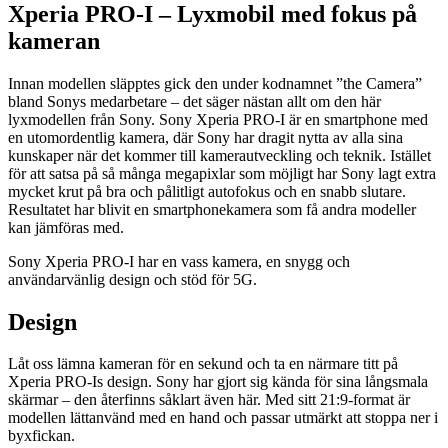
Xperia PRO-I – Lyxmobil med fokus på
kameran
Innan modellen släpptes gick den under kodnamnet ”the Camera”
bland Sonys medarbetare – det säger nästan allt om den här
lyxmodellen från Sony. Sony Xperia PRO-I är en smartphone med
en utomordentlig kamera, där Sony har dragit nytta av alla sina
kunskaper när det kommer till kamerautveckling och teknik. Istället
för att satsa på så många megapixlar som möjligt har Sony lagt extra
mycket krut på bra och pålitligt autofokus och en snabb slutare.
Resultatet har blivit en smartphonekamera som få andra modeller
kan jämföras med.
Sony Xperia PRO-I har en vass kamera, en snygg och
användarvänlig design och stöd för 5G.
Design
Låt oss lämna kameran för en sekund och ta en närmare titt på
Xperia PRO-Is design. Sony har gjort sig kända för sina långsmala
skärmar – den återfinns såklart även här. Med sitt 21:9-format är
modellen lättanvänd med en hand och passar utmärkt att stoppa ner i
byxfickan.