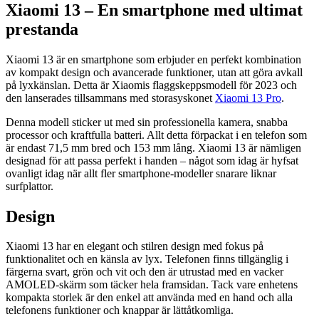
Xiaomi 13 – En smartphone med ultimat
prestanda
Xiaomi 13 är en smartphone som erbjuder en perfekt kombination
av kompakt design och avancerade funktioner, utan att göra avkall
på lyxkänslan. Detta är Xiaomis flaggskeppsmodell för 2023 och
den lanserades tillsammans med storasyskonet
Xiaomi 13 Pro
.
Denna modell sticker ut med sin professionella kamera, snabba
processor och kraftfulla batteri. Allt detta förpackat i en telefon som
är endast 71,5 mm bred och 153 mm lång. Xiaomi 13 är nämligen
designad för att passa perfekt i handen – något som idag är hyfsat
ovanligt idag när allt fler smartphone-modeller snarare liknar
surfplattor.
Design
Xiaomi 13 har en elegant och stilren design med fokus på
funktionalitet och en känsla av lyx. Telefonen finns tillgänglig i
färgerna svart, grön och vit och den är utrustad med en vacker
AMOLED-skärm som täcker hela framsidan. Tack vare enhetens
kompakta storlek är den enkel att använda med en hand och alla
telefonens funktioner och knappar är lättåtkomliga.