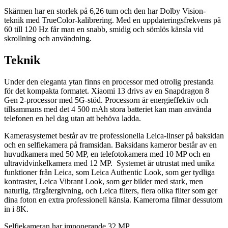
Skärmen har en storlek på 6,26 tum och den har Dolby Vision-
teknik med TrueColor-kalibrering. Med en uppdateringsfrekvens på
60 till 120 Hz får man en snabb, smidig och sömlös känsla vid
skrollning och användning.
Teknik
Under den eleganta ytan finns en processor med otrolig prestanda
för det kompakta formatet. Xiaomi 13 drivs av en Snapdragon 8
Gen 2-processor med 5G-stöd. Processorn är energieffektiv och
tillsammans med det 4 500 mAh stora batteriet kan man använda
telefonen en hel dag utan att behöva ladda.
Kamerasystemet består av tre professionella Leica-linser på baksidan
och en selfiekamera på framsidan. Baksidans kameror består av en
huvudkamera med 50 MP, en telefotokamera med 10 MP och en
ultravidvinkelkamera med 12 MP.
Systemet är utrustat med unika
funktioner från Leica, som Leica Authentic Look, som ger tydliga
kontraster, Leica Vibrant Look, som ger bilder med stark, men
naturlig, färgåtergivning, och Leica filters, flera olika filter som ger
dina foton en extra professionell känsla. Kamerorna filmar dessutom
in i 8K.
Selfiekameran har imponerande 32 MP.