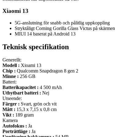
Xiaomi 13
5G-anslutning för snabb och pålitlig uppkoppling
Stryktåligt Corning Gorilla Glass Victus på skärmen
MIUI 14 baserat på Android 13
Teknisk specifikation
Generellt:
Modell :
Xioami 13
Chip :
Qualcomm Snapdragon 8 gen 2
Minne :
256 GB
Batteri:
Batterikapacitet :
4 500 mAh
Utbytbart batteri :
Nej
Utseende:
Färger :
Svart, grön och vit
Mått :
15,3 x 7,15 x 0,8 cm
Vikt :
189 gram
Kamera
Autofokus :
Ja
Porträttläge :
Ja
Upplösning bakkamera :
54 MP