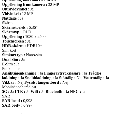
Upplösning frontkamera :
32 MP
Ultravidvinkel :
Ja
Vidvinkel :
12 MP
Nattläge :
Ja
Skärm
Skärmstorlek :
6,36"
Skärmtyp :
OLD
Upplösning :
1080 x 2400
Touchscreen :
Ja
HDR-skärm :
HDR10+
Sim-kort
Simkort typ :
Nano-sim
Dual Sim :
Ja
E-Sim :
Ja
Funktioner
Ansiktsigenkänning :
Ja
Fingeravtrycksläsare :
Ja
Trådlös
laddning :
Ja
Snabbladdning :
Ja
Stöttålig :
Nej
Vattentålig :
Ja
Vikbar :
Nej
Fysiskt tangentbord :
Nej
Mobilnät och trådlöst
5G :
Ja
LTE :
Ja
Wifi :
Ja
Bluetooth :
Ja
NFC :
Ja
SAR
SAR head :
0,998
SAR body :
0,997