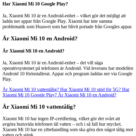
Har Xiaomi Mi 10 Google Play?
Ja, Xiaomi Mi 10 är en Android-enhet – vilket gör det möjligt att
ladda ner appar från Google Play. Xiaomi har inte samma
problematik som Huawei som har blivit portade från Googles appar.
Är Xiaomi Mi 10 en Android?
Är Xiaomi Mi 10 en Android?
Ja, Xiaomi Mi 10 är en Android-enhet – det vill säga
operativsystemet på telefonen är Android. Vid leverans har modellen
Android 10 förinstallerat. Appar och program laddas ner via Google
Play.
Är Xiaomi Mi 10 vattentålig?
Har Xiaomi Mi 10 stöd för 5G?
Har
Xiaomi Mi 10 Google Play?
Är Xiaomi Mi 10 en Android?
Är Xiaomi Mi 10 vattentålig?
Xiaomi Mi 10 har ingen IP-certifiering, vilket gör det svårt att
avgöra huruvida telefonen tål vatten – och i så fall hur mycket.
Xiaomi Mi 10 har en ytbehandling som ska göra den något tålig mot
vatten och stänk.