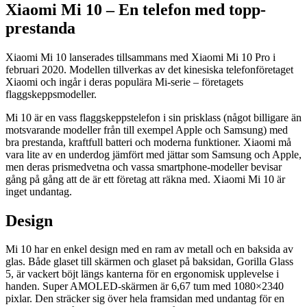
Xiaomi Mi 10 – En telefon med topp-
prestanda
Xiaomi Mi 10 lanserades tillsammans med Xiaomi Mi 10 Pro i
februari 2020. Modellen tillverkas av det kinesiska telefonföretaget
Xiaomi och ingår i deras populära Mi-serie – företagets
flaggskeppsmodeller.
Mi 10 är en vass flaggskeppstelefon i sin prisklass (något billigare än
motsvarande modeller från till exempel Apple och Samsung) med
bra prestanda, kraftfull batteri och moderna funktioner. Xiaomi må
vara lite av en underdog jämfört med jättar som Samsung och Apple,
men deras prismedvetna och vassa smartphone-modeller bevisar
gång på gång att de är ett företag att räkna med. Xiaomi Mi 10 är
inget undantag.
Design
Mi 10 har en enkel design med en ram av metall och en baksida av
glas. Både glaset till skärmen och glaset på baksidan, Gorilla Glass
5, är vackert böjt längs kanterna för en ergonomisk upplevelse i
handen. Super AMOLED-skärmen är 6,67 tum med 1080×2340
pixlar. Den sträcker sig över hela framsidan med undantag för en