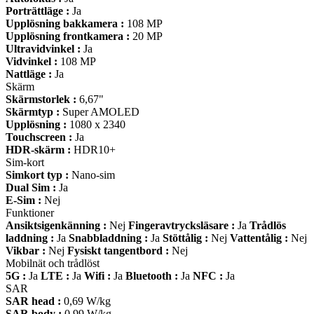
Porträttläge :
Ja
Upplösning bakkamera :
108 MP
Upplösning frontkamera :
20 MP
Ultravidvinkel :
Ja
Vidvinkel :
108 MP
Nattläge :
Ja
Skärm
Skärmstorlek :
6,67"
Skärmtyp :
Super AMOLED
Upplösning :
1080 x 2340
Touchscreen :
Ja
HDR-skärm :
HDR10+
Sim-kort
Simkort typ :
Nano-sim
Dual Sim :
Ja
E-Sim :
Nej
Funktioner
Ansiktsigenkänning :
Nej
Fingeravtrycksläsare :
Ja
Trådlös
laddning :
Ja
Snabbladdning :
Ja
Stöttålig :
Nej
Vattentålig :
Nej
Vikbar :
Nej
Fysiskt tangentbord :
Nej
Mobilnät och trådlöst
5G :
Ja
LTE :
Ja
Wifi :
Ja
Bluetooth :
Ja
NFC :
Ja
SAR
SAR head :
0,69 W/kg
SAR body :
0,99 W/kg