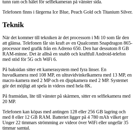
tunn ram och hålet för selfiekameran på vänster sida.
Telefonen finns i färgerna Ice Blue, Peach Gold och Titanium Silver.
Teknik
När det kommer till tekniken är det processorn i Mi 10 som får den
att glänsa. Telefonen får sin kraft av en Qualcomm Snapdragon 865-
processor med grafik från en Adreno 650. Den har dessutom 8 GB
RAM-minne. Det är alltså en snabb och kraftfull Android-telefon
med stöd för 5G och WiFi 6.
På baksidan sitter ett kamerasystem med fyra linser. En
huvudkamera med 108 MP, en ultravidvinkelkamera med 13 MP, en
macro-kamera med 2 MP och en djupkamera med 2 MP. Systemet
gör det möjligt att spela in videos med hela 8K.
På framsidan, lite till vänster på skärmen, sitter en selfiekamera med
20 MP.
Telefonen kan köpas med antingen 128 eller 256 GB lagring och
med 8 eller 12 GB RAM. Batteriet ligger på 4 780 mAh vilket ger
Unger 22 timmars strömming av videor över WiFi eller ungefär 35
timmar samtal.